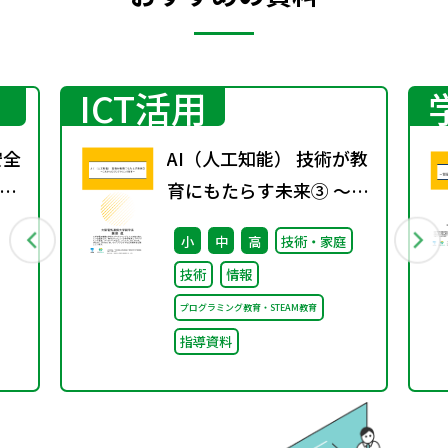
ICT活用
安全
AI（人工知能） 技術が教
環
育にもたらす未来③ ～こ
り
れからのプログラミング
小
中
高
技術・家庭
望
教育～
技術
情報
業
プログラミング教育・STEAM教育
指導資料