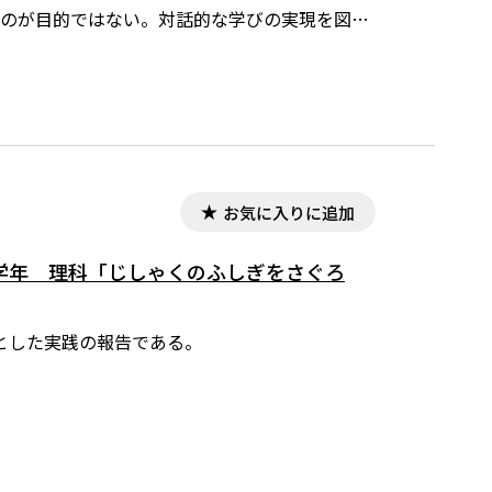
ものが目的ではない。対話的な学びの実現を図る
話的な学びを通して、より妥当な考 えをつくりだ
お気に入りに追加
学年 理科「じしゃくのふしぎをさぐろ
とした実践の報告である。