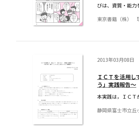
びは、資質・能力
には、多様 な考
東京書籍（株） 
していくことを目
2013年03月08日
ＩＣＴを活用し
う」実践報告～
本実践は，ＩＣＴ
静岡県富士市立丘