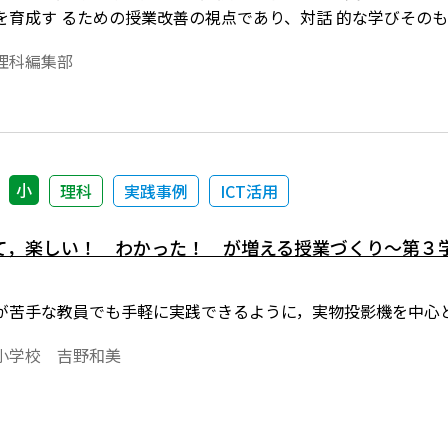
を育成す るための授業改善の視点であり、対話 的な学びその
えが生まれる状況をつくり、話し 合いに必要感をもたせる。対
理科編集部
指す。
小
理科
実践事例
ICT活用
て，楽しい！ わかった！ が増える授業づくり～第３
が苦手な教員でも手軽に実践できるように，実物投影機を中心
小学校 吉野和美