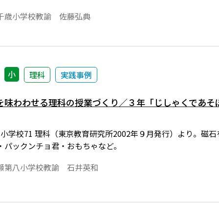
千歳小学校教諭 佐藤弘典
小
理科
実践事例
を味わわせる理科の授業づくり／３年「じしゃくであそ
 小学校71 理科（東京教育研究所2002年９月発行）より。
・パックンチョ君・おもちゃなど。
瀬第八小学校教諭 石井英和