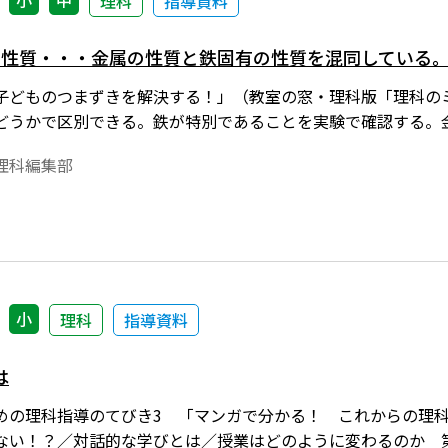
小
中
理科
指導資料
の性質・・・金属の性質と鉄固有の性質を混同している
子どものつまずきを解決する！」（教室の窓・理科版「理科の
どうかで区別できる。鉄が特別であることを実験で確認する。
理科編集部
小
理科
指導資料
は
めの理科指導のてびき3 「マンガで分かる！ これからの理科の
ない！？／対話的な学びとは／授業はどのように変わるのか 第