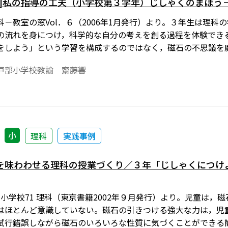
ト]私の指導の工夫（小学校第３学年）じしゃくのまほう
科－教室の窓Vol．６（2006年1月発行）より。３年生は理
の流れを身につけ，科学的な自分の考えを創る過程を体験でき
をしよう」という学習を構成するのではなく，磁石の不思議を
戸部小学校教諭 齋藤響
小
理科
実践事例
を味わわせる理科の授業づくり／３年「じしゃくにつけ
 小学校71 理科（東京書籍2002年９月発行）より。児童は
はほとんど意識していない。磁石の引きつける強大な力は，児
試行錯誤しながら磁石のいろいろな性質に気づくことができる