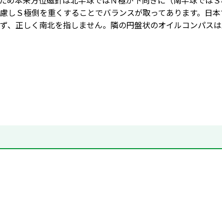
ため本来方位磁針は北半球ではＮ極が下向きに（南半球ではＳ
慮しＳ極側を重くすることでバランスが取ってあります。日本
ず、正しく南北を指しません。隣の円盤状のオイルコンパスは