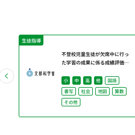
生徒指導
つ
不登校児童生徒が欠席中に行っ
備状
た学習の成果に係る成績評価に
状
ついて（通知）
小
中
高
他
国語
書写
社会
地図
算数
その他