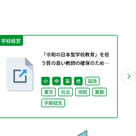
学校経営
学
「令和の日本型学校教育」を担
う質の高い教師の確保のための
環境整備に関する総合的な方策
について （審議のまとめ）
小
中
高
他
国語
書写
社会
地図
算数
学級経営