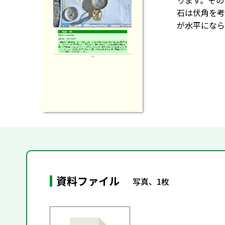
ります。その
石は伏角を考
が水平になら
資料ファイル
写真、1枚