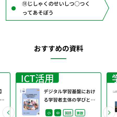
⑪じしゃくのせいしつ○つく
ってあそぼう
おすすめの資料
ICT活用
】
デジタル学習基盤におけ
！
る学習者主体の学びと教
～
師の足場かけ（特別課題
小
中
国語
算数
と
131）