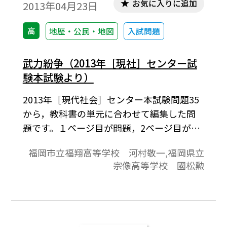
お気に入りに追加
2013年04月23日
高
地歴・公民・地図
入試問題
武力紛争（2013年［現社］センター試
験本試験より）
2013年［現代社会］センター本試験問題35
から，教科書の単元に合わせて編集した問
題です。１ページ目が問題，2ページ目が解
答と解説の構成になっています。
福岡市立福翔高等学校 河村敬一,福岡県立
宗像高等学校 國松勲