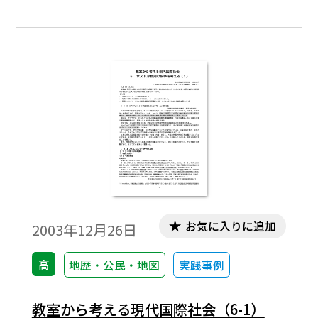
善と自立を目指す貿易の仕組みのことを
「フェアトレード」（Fair Trade：公平な貿
易）といい ます。
お気に入りに追加
2003年12月26日
高
地歴・公民・地図
実践事例
教室から考える現代国際社会（6-1）