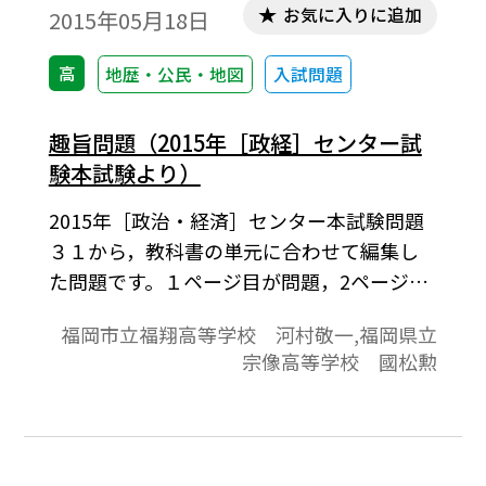
お気に入りに追加
2015年05月18日
高
地歴・公民・地図
入試問題
趣旨問題（2015年［政経］センター試
験本試験より）
2015年［政治・経済］センター本試験問題
３１から，教科書の単元に合わせて編集し
た問題です。１ページ目が問題，2ページ目
が解答と解説の構成になっています。
福岡市立福翔高等学校 河村敬一,福岡県立
宗像高等学校 國松勲