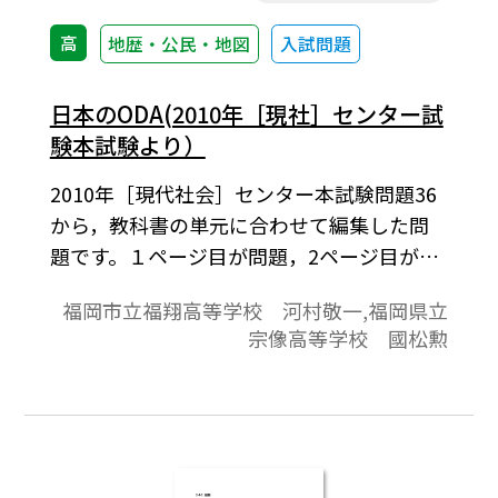
高
地歴・公民・地図
入試問題
日本のODA(2010年［現社］センター試
験本試験より）
2010年［現代社会］センター本試験問題36
から，教科書の単元に合わせて編集した問
題です。１ページ目が問題，2ページ目が解
答と解説の構成になっています。
福岡市立福翔高等学校 河村敬一,福岡県立
宗像高等学校 國松勲