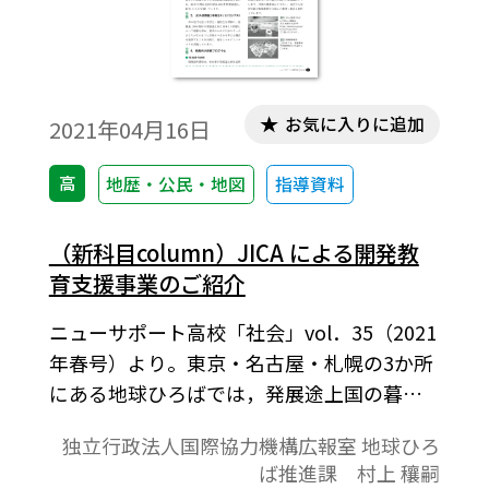
お気に入りに追加
2021年04月16日
高
地歴・公民・地図
指導資料
（新科目column）JICA による開発教
育支援事業のご紹介
ニューサポート高校「社会」vol．35（2021
年春号）より。東京・名古屋・札幌の3か所
にある地球ひろばでは，発展途上国の暮ら
しの現状や世界が抱える問題，国際協力の
独立行政法人国際協力機構広報室 地球ひろ
実情などを見て・聞いて・さわって体験で
ば推進課 村上 穰嗣
きる展示と，途上国での活動体験談や開発