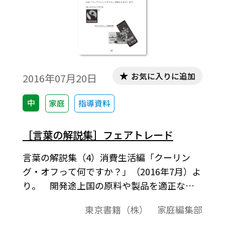
教師海外研修とは，全国の各JICA国内拠点
でそれぞれ実施している，国際理解教育に
取り組んでいる教員・教育関係者を対象と
した研修だ。開発途上国における国際協力
の現場や，現地の人々の生活を視察する。
更に，事前・事後研修を行い，現地での取
お気に入りに追加
2016年07月20日
材や体験をもとにした，国際理解教育のオ
リジナル教材を作成する。この研修に参加
中
家庭
指導資料
して教材を作成し，学級の子どもたちに授
業したところ，大変興味を持ってくれたの
［言葉の解説集］フェアトレード
だ。私はその面白さに魅せられてしまい，
言葉の解説集（4）消費生活編「クーリン
このような機会にたくさんの教員や児童生
グ・オフって何ですか？」（2016年7月）よ
徒に出会ってほしいと思うようになった。
り。 開発途上国の原料や製品を適正な価
格で継続的に購入 することにより，立場の
東京書籍（株） 家庭編集部
弱い開発途上国の生産者や労 働者の生活改