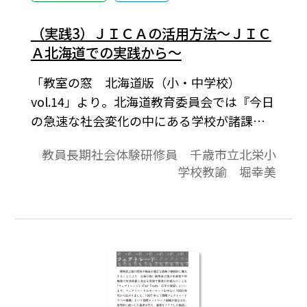
（実践3）ＪＩＣＡの活用方法～ＪＩＣ
Ａ北海道での実践から～
「教室の窓 北海道版（小・中学校）
vol.14」より。北海道教育委員会では『今日
の急速な社会変化の中にある学校が諸課題
に対応していくため，教員に視野を広げる
教員長期社会体験研修員 千歳市立北栄小
機会を与え，これを通じて得たものの見方
学校教諭 堀幸美
や考え方を学校教育に還元していく』とい
うねらいの下，教員長期社会体験研修を実
施している。そのいくつかの受け入れ先の
ひとつにJICA北海道（札幌）がある。今か
ら約10年前の2008年１月，私はJICA北海道
主催の教師海外研修で10日間ほど，アフリ
カのタンザニアを訪れる機会に恵まれた。