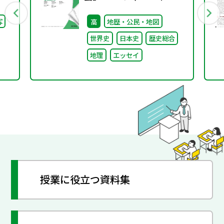
号）
写
高
地歴・公民・地図
世界史
日本史
歴史総合
地理
エッセイ
授業に役立つ資料集