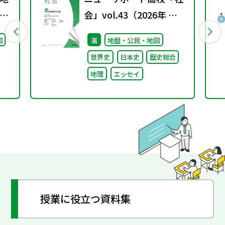
グ
会」vol.43（2026年 春
号）
図
高
地歴・公民・地図
世界史
日本史
歴史総合
地理
エッセイ
授業に役立つ資料集