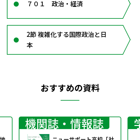
７０１ 政治・経済
2節 複雑化する国際政治と日
本
おすすめの資料
機関誌・情報誌
地
ニューサポート高校「社