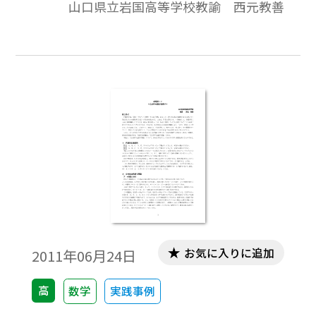
山口県立岩国高等学校教諭 西元教善
まれる単純な合同な曲面で球面が分割でき
るときはその場合を，また，③正多面体を
薄いゴム膜のような材質で作って，それを
均等に膨らませて球面を考えたときに，そ
の境界線で分割される場合を，n＝８まで考
察することにする。※文中の数式は，
「Tosho数式エディタ」で作成されていま
す。ワード文書で数式を正しく表示するため
には，「Tosho数式エディタ」が導入されて
いることが必要です。無償ダウンロードはこ
ちら→無償ダウンロードのご案内
お気に入りに追加
2011年06月24日
高
数学
実践事例