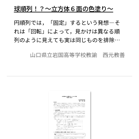
球順列！？～立方体６面の色塗り～
円順列では，「固定」するという発想―そ
れは「回転」によって，見かけは異なる順
列のように見えても実は同じものを排除す
る方法―が生徒を悩ませる。これは平面上
山口県立岩国高等学校教諭 西元教善
で考えればよいからまだ扱いやすいが，こ
れが空間内となれば，いわば，「球順列」
は生徒を混乱させる。代表的な問題は，
「立方体の色塗り問題」である。本稿は，
「立方体の色塗り問題」について，高校１
年生にとってわかりやすい説明を試みるも
のである。※文中の数式は，「Tosho数式エ
ディタ」で作成されています。ワード文書で
数式を正しく表示するためには，「Tosho数
式エディタ」が導入されていることが必要