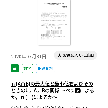
お気に入りに追加
2020年07月31日
高
数学
指導資料
ｎ(A∩B)の最大値と最小値およびその
ときのU，A，Bの関係 ～ベン図による
か，ｎ( )によるか～
全体集合Uとその部分集合A，Bについて，