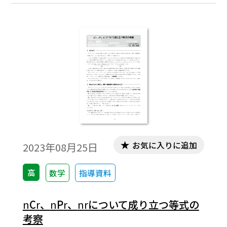
言った生徒に別解を提示したところ、｢説明
がよくわかった｣と評価された解答、さらに
その問題を一般化した問題･解答をお示しし
たい。
お気に入りに追加
2023年08月25日
高
数学
指導資料
n
C
r
、
n
P
r
、
n
r
について成り立つ等式の
考察