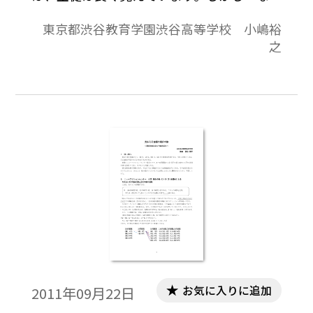
そのようにするのか」をしっかり説明でき
東京都渋谷教育学園渋谷高等学校 小嶋裕
る生徒は多くはなく、理由も考えず暗記し
之
ている生徒が少なくないのは、その必然性
を生徒自身が納得していないからだと考え
ます。組合せの計算においては、数の多い順
列をまず考え、その後ｋ！で割るという手
間をかけています。なぜそんな面倒な手続き
をする必要があるのでしょうか。この作業
の必然性を理解させることが大切です。その
ため私は「重複度」という言葉を用い、組
合せを教える前から、登場させ、その共通
性を考えさせるように心がけています。
お気に入りに追加
2011年09月22日