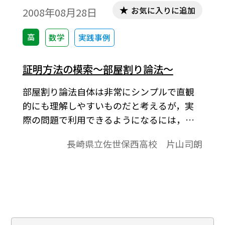
お気に入りに追加
2008年08月28日
高
数学
実践事例
証明方法の模索～部屋割り論法～
部屋割り論法自体は非常にシンプルで直観
的にも理解しやすいものだと考えるが，実
際の問題で利用できるようになるには，多
くの練習問題にあたる必要がある。教科書
長崎県立佐世保西高校 片山司朗
（数学A p.79）による記述2．部屋割り論
法を利用した問題3．学習指導案