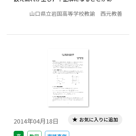
る。特に同じものを含む場合の順列は，無
山口県立岩国高等学校教諭 西元教善
意識に区別をして実際の場合の数より多く
数えてしまうことがある。 なぜ，このよ
うに考えてはダメなのか，重複しているの
であればその例を，数え漏れがあればその
例を挙げてその考え方の欠陥を指摘し，で
はどう考えたらよいのかを考えさせるのが
よいのではないかと思う。 本稿では，同
じものを含む順列を題材にとって，生徒の
陥りやすい間違いを考察する。※文中の数
式は，「Tosho数式エディタ」で作成されて
います。ワード文書で数式を正しく表示する
ためには，「Tosho数式エディタ」が導入さ
れていることが必要です。無償ダウンロード
お気に入りに追加
2014年04月18日
はこちら→無償ダウンロードのご案内
高