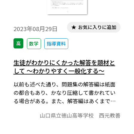
お気に入りに追加
2023年08月29日
高
数学
指導資料
生徒がわかりにくかった解答を題材と
して ～わかりやすく一般化する～
以前も述べた通り、問題集の解答編は紙面
の都合もあり、かなり圧縮して書かれてい
る場合がある。また、解答編はあくまでも
解答例であり、もっとわかりやすい別解が
山口県立徳山高等学校 西元教善
存在していることもある。本稿では、解答
編に記載されている解答がわかりにくいと