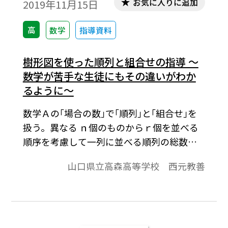
お気に入りに追加
2019年11月15日
高
数学
指導資料
樹形図を使った順列と組合せの指導 ～
数学が苦手な生徒にもその違いがわか
るように～
数学Ａの｢場合の数｣で｢順列｣と｢組合せ｣を
扱う。異なる ｎ個のものからｒ個を並べる
順序を考慮して一列に並べる順列の総数を
nPr，異なる ｎ個のものからｒ個を並べる順
山口県立高森高等学校 西元教善
序は考慮しないで取り出して一組にする組
合せの総数をnCrで表すこと，その間には
nCr×ｒ！＝nPrという関係があることが，
数学の苦手な生徒にはわかりづらいようで
ある。中学校では樹形図をかくとか，表を