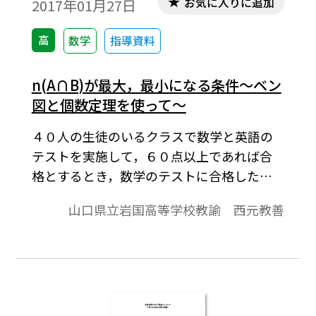
お気に入りに追加
2017年01月27日
た経路の数について考察する。※文中の数
式は，「Tosho数式エディタ」で作成されて
高
数学
指導資料
います。ワード文書で数式を正しく表示する
ためには，「Tosho数式エディタ」が導入さ
n(A∩B)が最大，最小になる条件～ベン
れていることが必要です。無償ダウンロード
図と個数定理を使って～
はこちら→無償ダウンロードのご案内
４０人の生徒のいるクラスで数学と英語の
テストを実施して，６０点以上であれば合
格とするとき，数学のテストに合格した生
徒が２５人，英語のテストに合格した生徒
山口県立岩国高等学校教諭 西元教善
が３０人であれば，両方のテストに合格し
た生徒は最大何人であり，最小何人である
かという「共通部分の個数の最大・最小」
を問う問題がある。本稿では，全体集合Uの
２つの部分集合A，Bについて，n(A)，n(B)
が与えられたとき，ｎ(A∩B)のとり得る値の