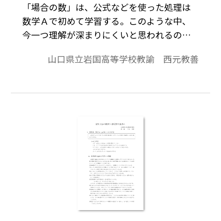
「場合の数」は、公式などを使った処理は
数学Ａで初めて学習する。このような中、
今一つ理解が深まりにくいと思われるの
が、「グループ分け」の問題、つまり、名
山口県立岩国高等学校教諭 西元教善
前のあるグループ分けと名前のないグルー
プ分けである。その関連と解決のメカニズ
ムについて、図を使って指導した例を紹介
したい。※ワード文書をご利用される場合
は，Tosho数式エディタが導入されている必
要があります。「Tosho数式エディタ」無償
ダウンロードはこちらから
→http://ten.tokyo-
shoseki.co.jp/downloadfr1/htm/cms68851.htm