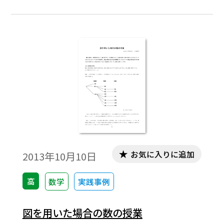
うことがある。 この重複組合せは，教科
書では発展，研究という扱いであり，今一
つ定着は芳しくない。 そこで，この重複
組合せについてのわかりやすい指導につい
て考察してみた。※文中の数式は，「Tosho
数式エディタ」で作成されています。ワード
文書で数式を正しく表示するためには，
「Tosho数式エディタ」が導入されているこ
とが必要です。無償ダウンロードはこちら→
無償ダウンロードのご案内
お気に入りに追加
2013年10月10日
高
数学
実践事例
図を用いた場合の数の授業