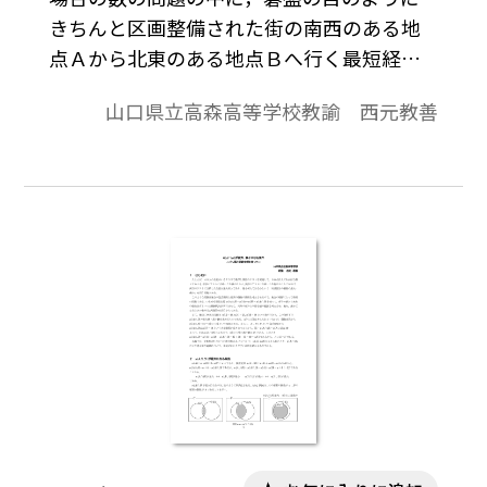
きちんと区画整備された街の南西のある地
で数式を正しく表示するためには，「Tosho
点Ａから北東のある地点Ｂへ行く最短経路
数式エディタ」が導入されていることが必
の数を問うものがある。最短経路という条
要です。会員向け無償ダウンロードはこちら
山口県立高森高等学校教諭 西元教善
件を取り下げて，ＡからＢへ行く経路を考
→https://ten.tokyo-
えるとき，東西南北の４方向に進むことを
shoseki.co.jp/login/newenter.php?
認めれば，同じ経路を何回も通ることもあ
wurl=/detail/40776/
ってその数は限りない。そこで，①南に進
むことだけは禁じ，東･西･北の３方向
(→,←,↑)に進むことは認める，②西に進む
ことだけは禁じ，東･南･北の３方向(→，
↓,↑)に進むことは認めるというようにした
場合，それぞれ何通りあるかという問題が
考えられる。 本稿では，東西に進むこと
を認める，あるいは南北に進むことを認め
る（ただし，同時にそれらを認めることは
しない）とき，つまり逆行することを認め