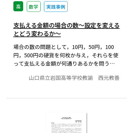
高
数学
実践事例
支払える金額の場合の数～設定を変える
とどう変わるか～
場合の数の問題として，10円，50円，100
円，500円の硬貨を何枚か与え，それらを使
って支払える金額が何通りあるかを問うも
のがある。積の法則を使う問題であり，そ
山口県立岩国高等学校教諭 西元教善
れがうまく機能するような枚数設定がして
ある。その設定を変えるとどうなるのか，
さらには一般の場合ではどのような結果に
なるのかに興味をもったので，考察してみ
た。※文中の数式は，「Tosho数式エディ
タ」で作成されています。ワード文書で数式
を正しく表示するためには，「Tosho数式エ