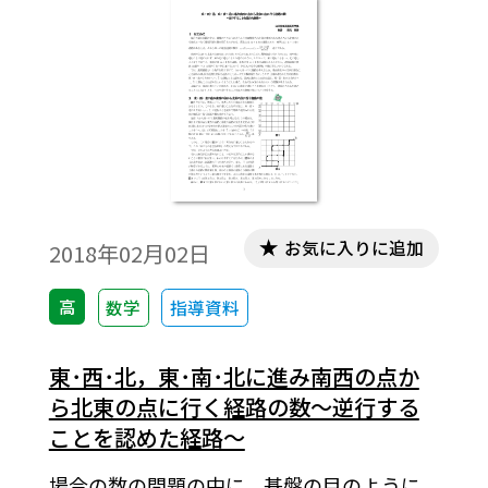
つくるとかの作業を通じて場合の数を求め
ていることが多いが，高校ではその方法を
使うこともあるが，基本となる場合の数の
求め方の公式をつくっておき，それらを駆
使するようになる。数学の苦手な生徒の多
い本校では，問題文を読んでもそこから
｢nPrを使うのかnCrを使うのかよくわからな
い。｣という生徒が多い。意味の理解ができ
お気に入りに追加
2018年02月02日
ていない，その違いがよく判らないからで
ある。言葉による説明がよくわからない生
高
数学
指導資料
徒には｢樹形図をかくとか表をつくる｣こと
が重要である。そこで，本稿では｢樹形図｣
東･西･北，東･南･北に進み南西の点か
を利用して｢順列の総数｣と｢組合せの総数｣
ら北東の点に行く経路の数～逆行する
の関連性と違いがわかるような説明を考察
ことを認めた経路～
してみたい。※文中の数式は，「Tosho数式
場合の数の問題の中に，碁盤の目のように
エディタ」で作成されています。ワード文書