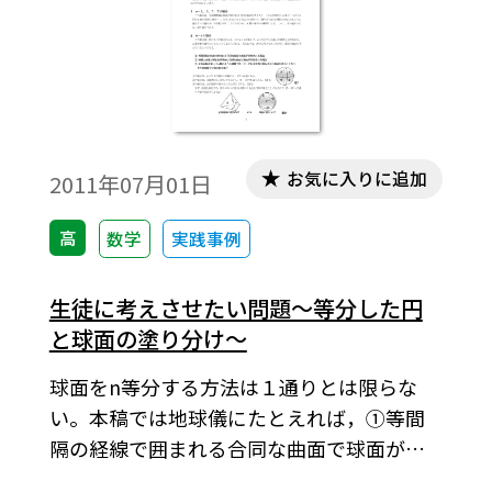
ディタ」が導入されていることが必要です。
無償ダウンロードはこちら→無償ダウンロ
ードのご案内
お気に入りに追加
2011年07月01日
高
数学
実践事例
生徒に考えさせたい問題～等分した円
と球面の塗り分け～
球面をn等分する方法は１通りとは限らな
い。本稿では地球儀にたとえれば，①等間
隔の経線で囲まれる合同な曲面で球面が分
割される場合，あるいは②緯線と赤道で囲