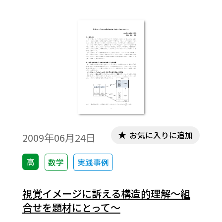
間違いをする生徒が出てくる。すると空き
部屋のない部屋分け問題は当然、正解には
至らない。そこには，イメージの欠落があ
る。本稿では，それを補う説明，別解や一
般化について考察する。※文中の数式は，
「Tosho数式エディタ」で作成されていま
す。ワード文書で数式を正しく表示するため
には，「Tosho数式エディタ」が導入されて
いることが必要です。無償ダウンロードはこ
ちら→無償ダウンロードのご案内
お気に入りに追加
2009年06月24日
高
数学
実践事例
視覚イメージに訴える構造的理解～組
合せを題材にとって～