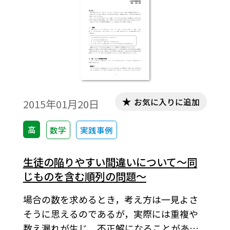
範囲について，生徒にわかりやすい説明を
試みるものである。※文中の数式は，
「Tosho数式エディタ」で作成されていま
す。ワード文書で数式を正しく表示するため
には，「Tosho数式エディタ」が導入されて
いることが必要です。無償ダウンロードはこ
ちら→無償ダウンロードのご案内
お気に入りに追加
2015年01月20日
高
数学
実践事例
生徒の陥りやすい間違いについて～同
じものを含む順列の問題～
場合の数を求めるとき，考え方は一見よさ
そうに思えるのであるが，実際には重複や
数え漏れが生じ，不正解になることがあ