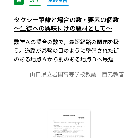
数学
実践事例
タクシー距離と場合の数・要素の個数
～生徒への興味付けの題材として～
数学Ａの場合の数で，最短経路の問題を扱
う。道路が碁盤の目のように整備された街
のある地点Ａから別のある地点Ｂへ最短距
離で行くとき，その行き方が何通りあるか
山口県立岩国高等学校教諭 西元教善
という問題である。さて，タクシーを使っ
て移動するとき，時間制でないとすればそ
のすべての行き方に対して料金は同じにな
る。普通，ｘｙ平面上の２点Ａ(ｘ１,ｙ
１)，Ｂ(ｘ２,ｙ２)の距離ＡＢとは√(ｘ２－
ｘ１)２＋(ｙ２－ｙ１)２であるが，このよ
うな道路に沿っての距離は｜ｘ２－ｘ１｜
＋｜ｙ２－ｙ１｜で，これをタクシー距離