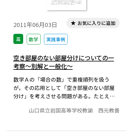
です。無償ダウンロードはこちら→無償ダウ
ンロードのご案内
お気に入りに追加
2011年06月03日
高
数学
実践事例
空き部屋のない部屋分けについての一
考察～別解と一般化～
数学Ａの「場合の数」で重複順列を扱う
が，その応用として「空き部屋のない部屋
分け」を考えさせる問題がある。たとえ
ば，８人の生徒を空き部屋のないように
山口県立岩国高等学校教諭 西元教善
Ａ，Ｂ，Ｃの３つの部屋に分ける方法の数
を問うような問題である。空き部屋があっ
てもよい分け方についても８３通りという