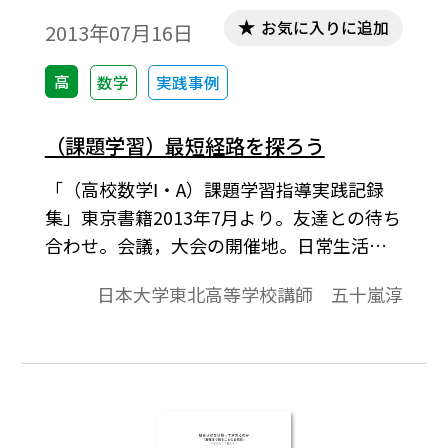
お気に入りに追加
2013年07月16日
高
数学
実践事例
（課題学習）最短経路を探ろう
「（高校数学Ⅰ・A）課題学習指導実践記録
集」東京書籍2013年7月より。友達との待ち
合わせ。会議，大会の開催地。日常生活に
おいて集合場所を決めることがある。誰し
日本大学東北高等学校講師 五十嵐淳
もが似たような体験をもつ身近な場面であ
る。交通の便や施設の位置の兼ね合いもあ
るが，Ａ，Ｂ，Ｃさんの歩く距離の合計が
最小になるように集合場所（交差点）を決
める。