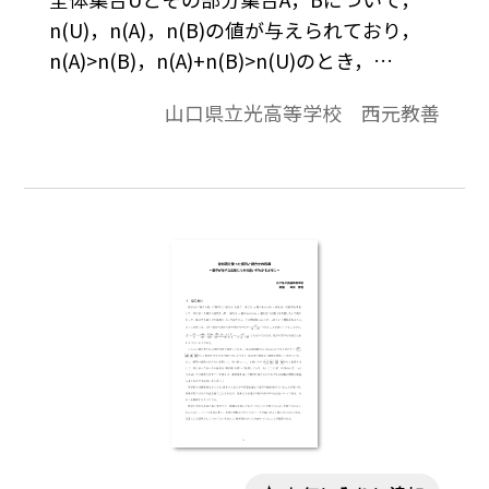
n(U)，n(A)，n(B)の値が与えられており，
n(A)>n(B)，n(A)+n(B)>n(U)のとき，
n(A∩B)の最大値と最小値，およびそのとき
山口県立光高等学校 西元教善
のU, A, Bの関係を問う問題があったとき，ベ
ン図で視覚的に理解する方法と，n( )の式
から不等式として理解する方法がある。本
稿では，これらの２つの理解手順について
改めて考察してみたい。※文中の数式は，
「Tosho数式エディタ」で作成されていま
す。ワード文書で数式を正しく表示するため
には，「Tosho数式エディタ」が導入されて
いることが必要です。会員向け無償ダウンロ
ードはこちら