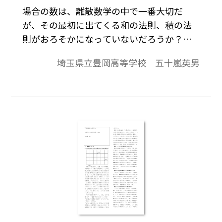
場合の数は、離散数学の中で一番大切だ
が、その最初に出てくる和の法則、積の法
則がおろそかになっていないだろうか？こ
れまでの授業で、場合の数の後半の応用問
埼玉県立豊岡高等学校 五十嵐英男
題になってから二つの場合の数を足すのか
掛けるのか分からない生徒が多かったので
図を取り入れて目に見える形にしてみた。