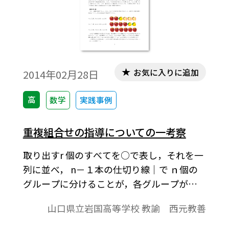
という。本稿では，このタクシー距離を題
材に，場合の数・要素の個数を生徒に考え
させる一例を考察した。※文中の数式は，
「Tosho数式エディタ」で作成されていま
す。ワード文書で数式を正しく表示するため
お気に入りに追加
2014年02月28日
には，「Tosho数式エディタ」が導入されて
いることが必要です。無償ダウンロードはこ
高
数学
実践事例
ちら→無償ダウンロードのご案内
重複組合せの指導についての一考察
取り出すr 個のすべてを○で表し，それを一
列に並べ， n－１本の仕切り線｜で ｎ個の
グループに分けることが，各グループが同
じ物(それが重複して取り出すこと)，つまり
山口県立岩国高等学校 教諭 西元教善
異なるｎ 個の物から，重複を許して(認めて)
ｒ個を取る(重複)組合せの数に一致するとい