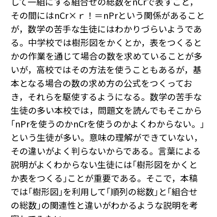
して一組にする組合せの総数を
n
C
r
で表すこと，
その間には
n
C
r
×
ｒ
！＝
n
P
r
という関係があること
が，数学の苦手な生徒にはわかりづらいようであ
る。中学校では樹形図をかくとか，表をつくると
かの作業を通じて場合の数を求めていることが多
いが，高校ではその方法を使うこともあるが，基
本となる場合の数の求め方の公式をつくってお
き，それらを駆使するようになる。数学の苦手な
生徒の多い本校では，問題文を読んでもそこから
｢
n
P
r
を使うのか
n
C
r
を使うのかよくわからない。｣
という生徒が多い。意味の理解ができていない，
その違いがよく判らないからである。言葉による
説明がよくわからない生徒には｢樹形図をかくと
か表をつくる｣ことが重要である。そこで，本稿
では｢樹形図｣を利用して｢順列の総数｣と｢組合せ
の総数｣の関連性と違いがわかるような説明を考