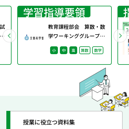
学習指導要領
試
教育課程部会 算数・数
プ
学ワーキンググループ
（第10回） 配付資料
小
中
高
算数
数学
授業に役立つ資料集