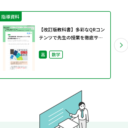
指導資料
学
【改訂版教科書】多彩なQRコン
テンツで先生の授業を徹底サポ
ート
高
数学