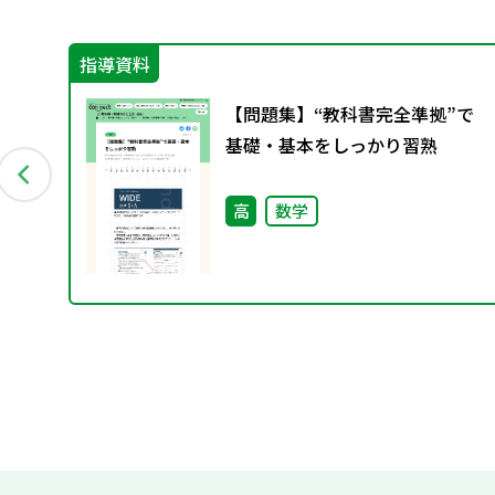
指導資料
有
【問題集】“教科書完全準拠”で
関
基礎・基本をしっかり習熟
高
数学