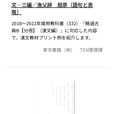
文―三編／漁父辞 屈原（語句と表
現）
2018～2022年度用教科書（332）「精選古
典B【分冊】（漢文編）」に対応した内容
で，漢文教材プリント例を紹介します。
東京書籍（株） TEN管理課