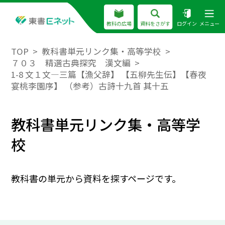
教科の広場
資料をさがす
ログイン
メニュー
TOP
教科書単元リンク集・高等学校
７０３ 精選古典探究 漢文編
1-8 文１文―三篇【漁父辞】 【五柳先生伝】【春夜
宴桃李園序】 （参考）古詩十九首 其十五
教科書単元リンク集・高等学
校
教科書の単元から資料を探すページです。