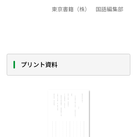
（555）」準拠、発問例集授業の中での発問
東京書籍（株） 国語編集部
の例として、またテスト問題作成されると
きの問題の例としてご利用ください｡
プリント資料