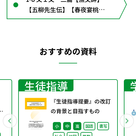
【五柳先生伝】【春夜宴桃李
園序】 （参考）古詩十九首
其十五
おすすめの資料
生徒指導
『生徒指導提要』の改訂
京
の背景と目指すもの
小
中
高
国語
書写
ビリ