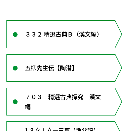
３３２ 精選古典Ｂ（漢文編）
五柳先生伝【陶潜】
７０３ 精選古典探究 漢文
編
1-8 文１文―三篇【漁父辞】