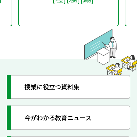
社会
地図
算数
ま
授業に役立つ資料集
今がわかる教育ニュース