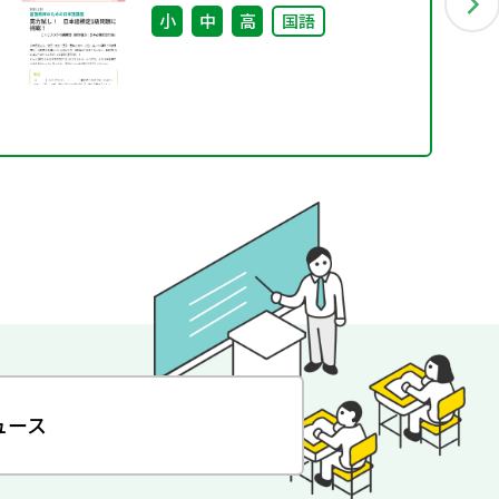
小
中
高
国語
ュース