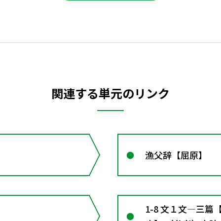
関連する単元のリンク
漁父辞【屈原】
1-8 文１文―三