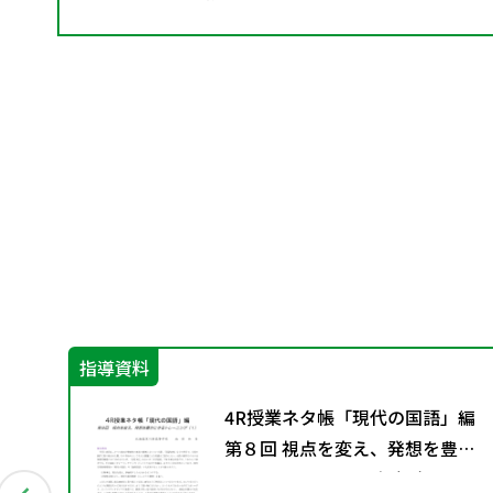
指導資料
―
4R授業ネタ帳「現代の国語」編
第８回 視点を変え、発想を豊か
にするトレーニング（１）