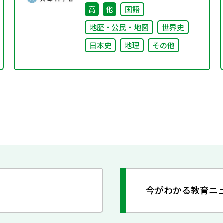
高
他
国語
地歴・公民・地図
世界史
日本史
地理
その他
今がわかる教育ニ