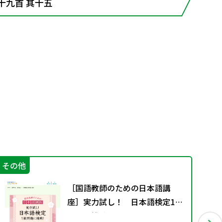
十九首 其十五
その他
機
［国語教師のための日本語講
座］実力試し！ 日本語検定1級
問題に挑戦！