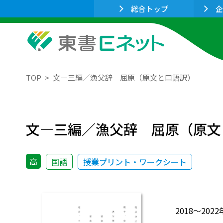
総合トップ
企
TOP
文―三編／漁父辞 屈原（原文と口語訳）
文―三編／漁父辞 屈原（原文
高
国語
授業プリント・ワークシート
2018～2