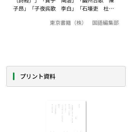
子昂」「子夜呉歌 李白」「石壕吏 杜
甫」「国語Ⅱ 古典編（589）」準拠、発問
東京書籍（株） 国語編集部
例集授業の中での発問の例として、またテ
スト問題作成されるときの問題の例として
ご利用ください｡
プリント資料