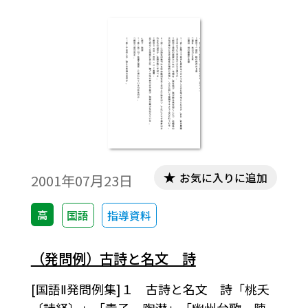
お気に入りに追加
2001年07月23日
高
国語
指導資料
（発問例）古詩と名文 詩
[国語Ⅱ発問例集]１ 古詩と名文 詩「桃夭
〔詩経〕」「責子 陶潜」「幽州台歌 陳