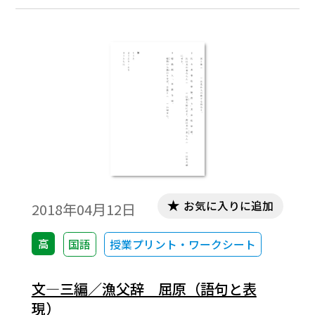
お気に入りに追加
2018年04月12日
高
国語
授業プリント・ワークシート
文―三編／漁父辞 屈原（語句と表
現）