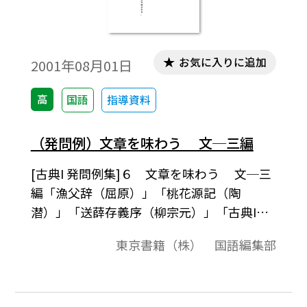
お気に入りに追加
2001年08月01日
高
国語
指導資料
（発問例）文章を味わう 文─三編
[古典I 発問例集]６ 文章を味わう 文─三
編「漁父辞（屈原）」「桃花源記（陶
潜）」「送薛存義序（柳宗元）」「古典I
（555）」準拠、発問例集授業の中での発問
東京書籍（株） 国語編集部
の例として、またテスト問題作成されると
きの問題の例としてご利用ください｡