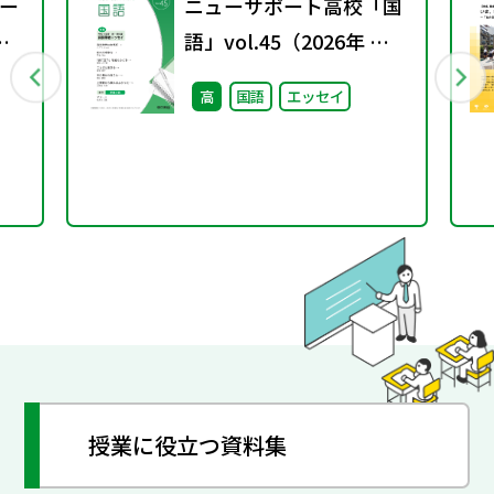
ー
ニューサポート高校「国
語」vol.45（2026年 春
号）
高
国語
エッセイ
授業に役立つ資料集