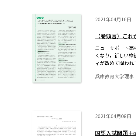
2021年04月16日
（巻頭言）これ
ニューサポート高校
くなり，新しい枠
ィが改めて問われ
間に授業を受ける
兵庫教育大学理事
との組み合わせが
大学が，どんな力
2021年04月08日
国語入試問題＋