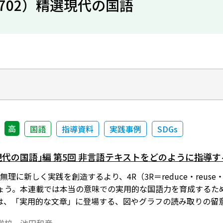
702）精選現代の国語
高
国語
指導資料
実践事例
SDGs
現代の国語｣編 第5回 非言語テキストをどのように指導
理に新しく実践を創造するより、4R（3R＝reduce・reuse・rec
ょう。本連載では本当の意味での実用的な国語力を育成するた
は、「実用的な文章」に登場する、図やグラフの読み取りの留