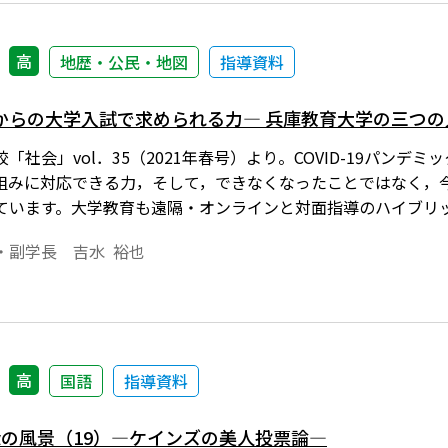
高
地歴・公民・地図
指導資料
からの大学入試で求められる力― 兵庫教育大学の三つの
「社会」vol．35（2021年春号）より。COVID-19パン
組みに対応できる力，そして，できなくなったことではなく，
ています。大学教育も遠隔・オンラインと対面指導のハイブリ
という学び方だけではなく，オンデマンドで提供される学習材
・副学長 吉水 裕也
可能となる学び方が一層拡充されるでしょう。そのような変化
を入学試験で求めるのかについて考えたいと思います。
高
国語
指導資料
αの風景（19）―ケインズの美人投票論―