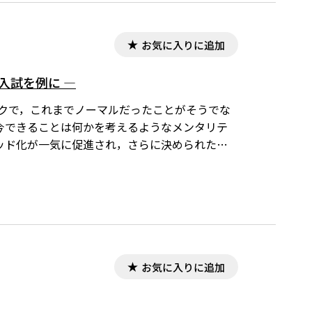
お気に入りに追加
入試を例に ―
デミックで，これまでノーマルだったことがそうでな
今できることは何かを考えるようなメンタリテ
ッド化が一気に促進され，さらに決められた時
を用いて，自ら計画的に時間設定して学ぶこと
の中で，将来教員として活躍する人を養成する
お気に入りに追加