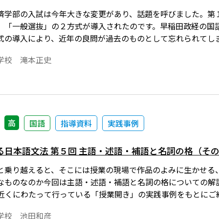
済学部の入試は今年大きな変更があり、話題を呼びました。第
」「一般選抜」の２方式が導入されたのです。早稲田政経の国
式の導入により、近年の良問が過去のものとして忘れられてし
題の良問２つを取り上げます。
学校 滝本正史
高
国語
指導資料
実践事例
る日本語文法 第５回 主語・述語・補語と名詞の格（そ
と乗り越えると、そこには授業の現場で作品のよみに生かせる
なものなのか――今回は主語・述語・補語と名詞の格についての
年近くにわたって行っている「授業開き」の実践事例をもとにご
学校 池田和彦