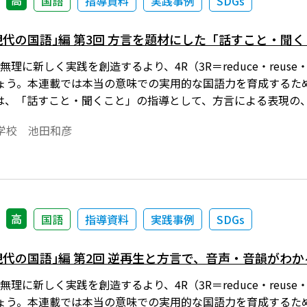
高
国語
指導資料
実践事例
SDGs
現代の国語｣編 第3回 方言を題材にした「話すこと・聞
理に新しく実践を創造するより、4R（3R＝reduce・reuse・rec
ょう。本連載では本当の意味での実用的な国語力を育成するた
は、「話すこと・聞くこと」の指導として、方言による表現の
学校 池田和彦
高
国語
指導資料
実践事例
SDGs
現代の国語｣編 第2回 逆再生と方言で、音声・音韻がわか
理に新しく実践を創造するより、4R（3R＝reduce・reuse・rec
ょう。本連載では本当の意味での実用的な国語力を育成するた