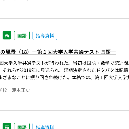
高
国語
指導資料
の風景（18）―第１回大学入学共通テスト 国語―
第１回大学入学共通テストが行われた。当初は国語・数学で記述
、それらが2019年に見送られ、延期決定されたドタバタは記
まざまなことに振り回され続けた。本稿では、第１回大学入学
ての所感を記したい。
学校 滝本正史
高
国語
指導資料