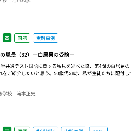
学校 池田和彦
高
国語
実践事例
αの風景（32）―白居易の受験―
入学共通テスト国語に関する私見を述べた際、第4問の白居易の
れをご紹介したいと思う。50歳代の時、私が生徒たちに配付し
等学校 滝本正史