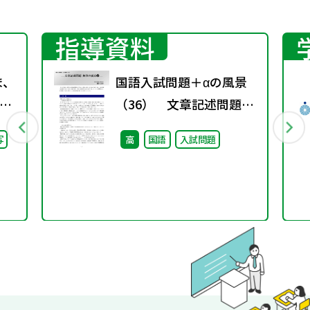
指導資料
ま、
国語入試問題＋αの風景
（36） 文章記述問題
継
解答の要点❷
写
高
国語
入試問題
た