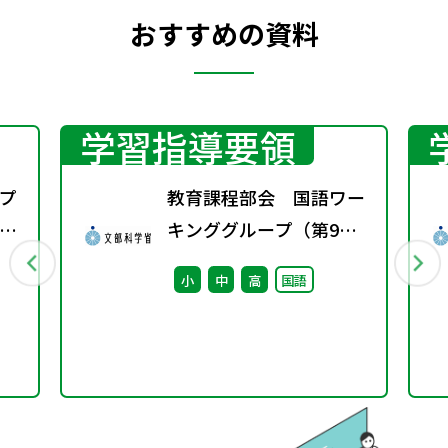
おすすめの資料
学習指導要領
プ
教育課程部会 国語ワー
議
キンググループ（第9
回） 配付資料
小
中
高
国語