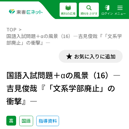
教科の広場
資料をさがす
ログイン
メニュー
TOP
国語入試問題＋αの風景（16）―吉見俊哉『「文系学
部廃止」の衝撃』―
お気に入りに追加
国語入試問題＋αの風景（16）―
吉見俊哉『「文系学部廃止」の
衝撃』―
高
国語
指導資料