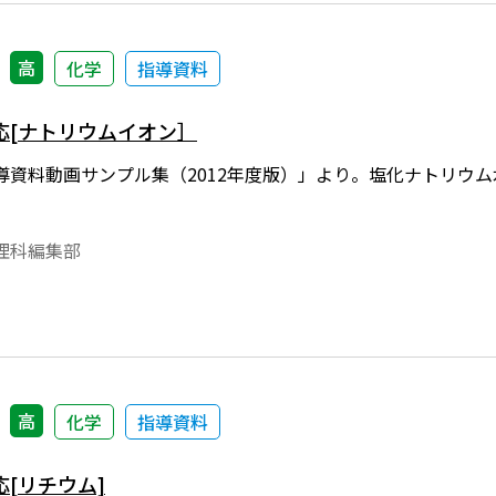
高
化学
指導資料
応[ナトリウムイオン］
導資料動画サンプル集（2012年度版）」より。塩化ナトリウ
理科編集部
高
化学
指導資料
[リチウム]