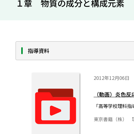
１章 物質の成分と構成元素
指導資料
2012年12月06日
（動画）炎色反応
「高等学校理科指
東京書籍（株） 