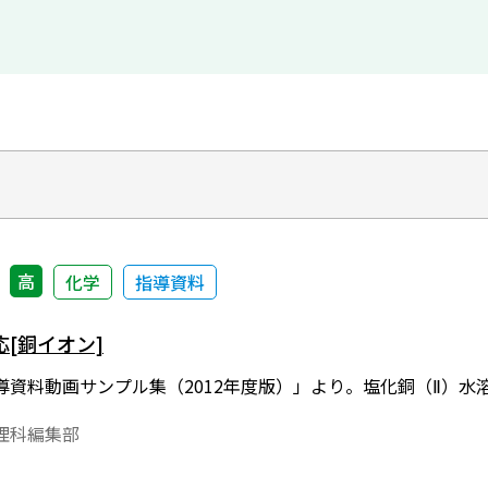
高
化学
指導資料
[銅イオン]
導資料動画サンプル集（2012年度版）」より。塩化銅（Ⅱ）
理科編集部