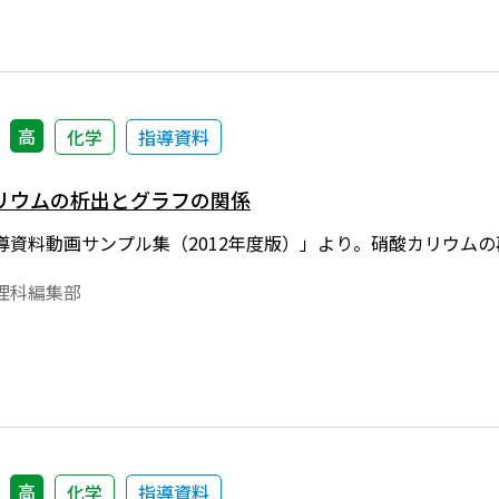
高
化学
指導資料
リウムの析出とグラフの関係
導資料動画サンプル集（2012年度版）」より。硝酸カリウム
理科編集部
高
化学
指導資料