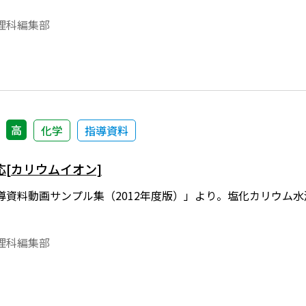
理科編集部
高
化学
指導資料
[カリウムイオン]
導資料動画サンプル集（2012年度版）」より。塩化カリウム
理科編集部