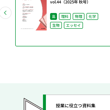
vol.44（2025年 秋号）
高
理科
物理
化学
生物
エッセイ
授業に役立つ資料集