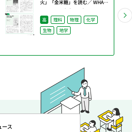
火」「金米糖」を読む／ WHAT
IS LIFE？ 生命とは何か
高
理科
物理
化学
生物
地学
ュース