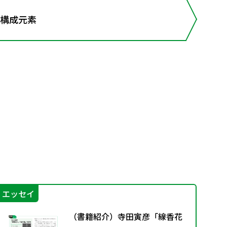
と構成元素
エッセイ
学
（書籍紹介）寺田寅彦「線香花