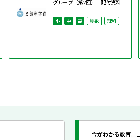
グループ（第2回） 配付資料
小
中
高
算数
理科
今がわかる教育ニ