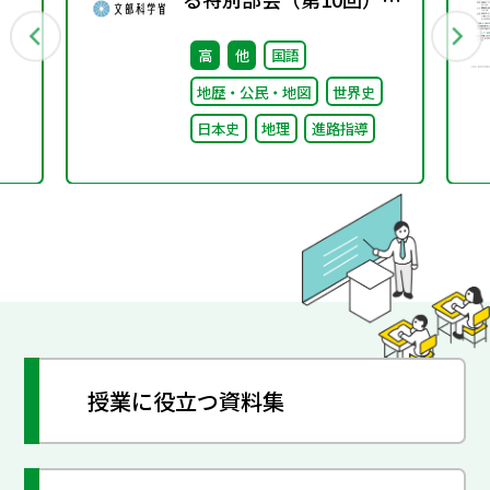
付資料
高
他
国語
地歴・公民・地図
世界史
日本史
地理
進路指導
授業に役立つ資料集