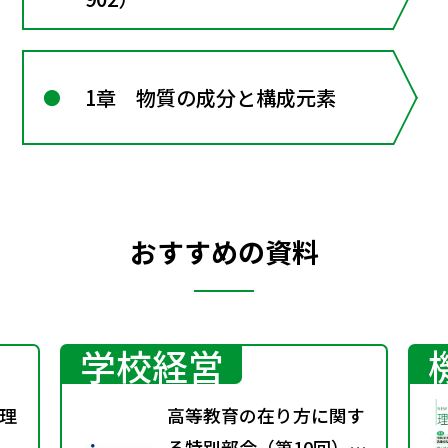
1章 物質の成分と構成元素
おすすめの資料
学校経営
理
高等教育の在り方に関す
る特別部会（第10回）配