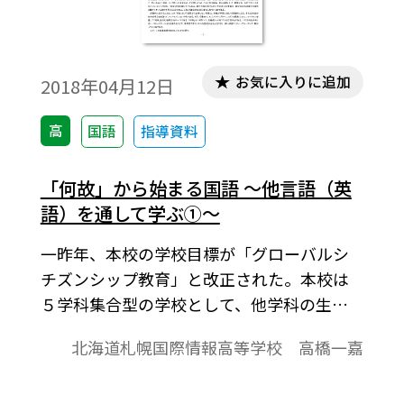
お気に入りに追加
2018年04月12日
高
国語
指導資料
「何故」から始まる国語 ～他言語（英
語）を通して学ぶ①～
一昨年、本校の学校目標が「グローバルシ
チズンシップ教育」と改正された。本校は
５学科集合型の学校として、他学科の生徒
が互いの多様性を尊重し合う学校であっ
北海道札幌国際情報高等学校 高橋一嘉
た。しかし、何故かこれまでの学校目標
は、新しい学校目標が示すような羅針盤の