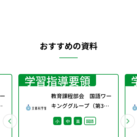
おすすめの資料
学習指導要領
ー
教育課程部会 国語ワー
キンググループ（第3
回） 配付資料
小
中
高
国語