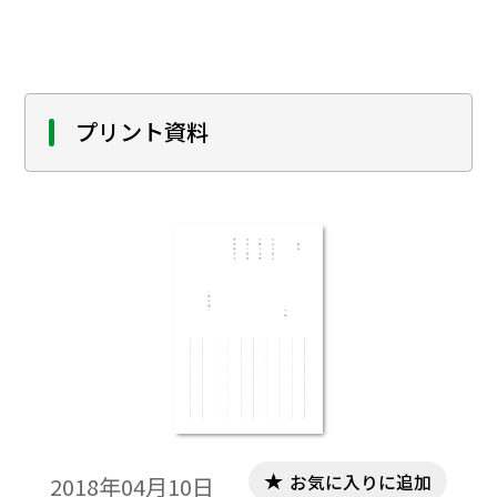
機能を果たしていなかった。今回、私はこ
の学校目標の具現化のために国語科の授業
プログラムに何が必要か、国語の授業を通
してどのような力をつけさせるかという観
点で、これまでの授業実践を改めて考え直
プリント資料
してみようと思ったのである。その実践を
紹介したい。
お気に入りに追加
2018年04月10日