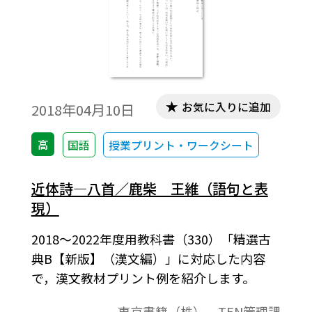
お気に入りに追加
2018年04月10日
高
国語
授業プリント・ワークシート
近体詩―八首／鹿柴 王維（語句と表
現）
2018～2022年度用教科書（330）「精選古
典B【新版】（漢文編）」に対応した内容
で，漢文教材プリント例を紹介します。
東京書籍（株） TEN管理課