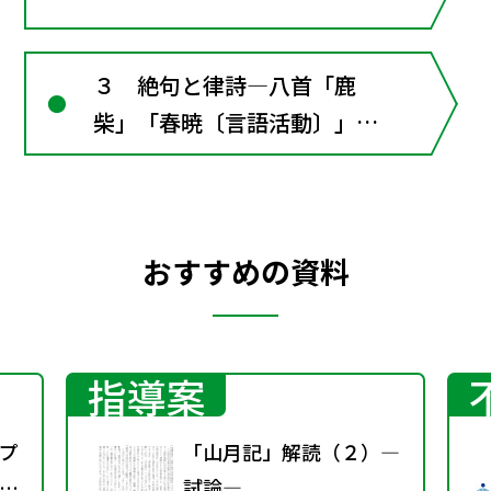
卜山居･･･」 ■漢文
の窓4･･･漢詩の形式ときま
３ 絶句と律詩―八首「鹿
り"
柴」「春暁〔言語活動〕」
「送元二使安西」「黄鶴楼送
孟浩然之広陵」「涼州詞」
「春望」「香炉峰下，新卜山
おすすめの資料
居･･･」漢文の窓4･･･漢詩の
形式ときまり
指導案
プ
「山月記」解読（２）―
議
試論―