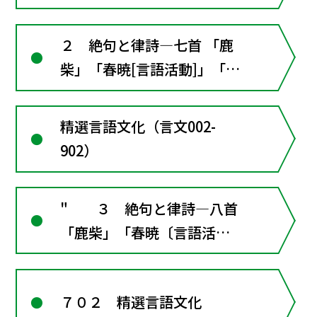
訳詩を書く■漢文の窓２･･･
漢詩の形式ときまり
２ 絶句と律詩―七首 「鹿
柴」「春暁[言語活動]」「黄
鶴楼送孟浩然之広陵」「贈汪
倫」「涼州詞」「春望」
精選言語文化（言文002-
〔言語活動〕訳詩を書く ■
902）
漢文の窓２･･･漢詩の形式と
きまり
" ３ 絶句と律詩―八首
「鹿柴」「春暁〔言語活
動〕」「送元二使安西」「黄
鶴楼送孟浩然之広陵」「涼州
７０２ 精選言語文化
詞」「春望」「香炉峰下、新