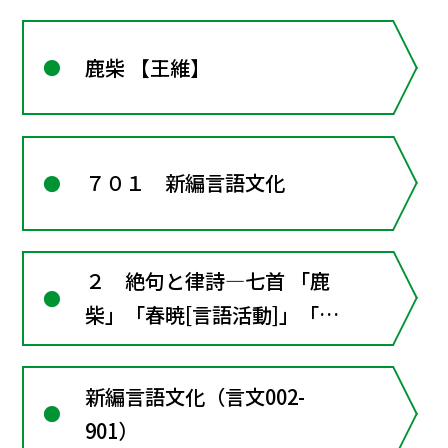
鹿柴 【王維】
７０１ 新編言語文化
２ 絶句と律詩―七首 「鹿
柴」「春暁[言語活動]」「黄
鶴楼送孟浩然之広陵」「贈汪
倫」「涼州詞」「春望」〈漢
新編言語文化（言文002-
詩と日本文学〉〔言語活動〕
901）