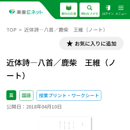
教科の広場
資料をさがす
ログイン
メニュー
TOP
近体詩―八首／鹿柴 王維（ノート）
お気に入りに追加
近体詩―八首／鹿柴 王維（ノ
ート）
高
国語
授業プリント・ワークシート
公開日：
2018年04月10日