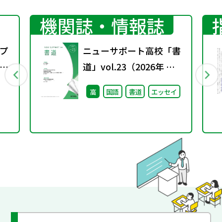
機関誌・情報誌
プ
ニューサポート高校「書
議
道」vol.23（2026年 春
号）
高
国語
書道
エッセイ