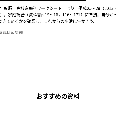
2）年度版 高校家庭科ワークシート」より。平成25～28（201
～179），家庭総合（教科書p.15～16，116～121）に準拠
できているかを確認し，これからの生活に生かそう。
家庭科編集部
おすすめの資料