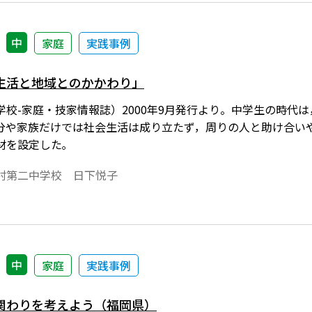
中
家庭
実践事例
生活と地域とのかかわり」
学校-家庭・技家情報誌）2000年9月発行より。中学生の時代
分や家族だけでは社会生活は成り立たず，周りの人と助け合い
材を設定した｡
村第二中学校 日下悦子
中
家庭
実践事例
関わりを考えよう（福岡県）