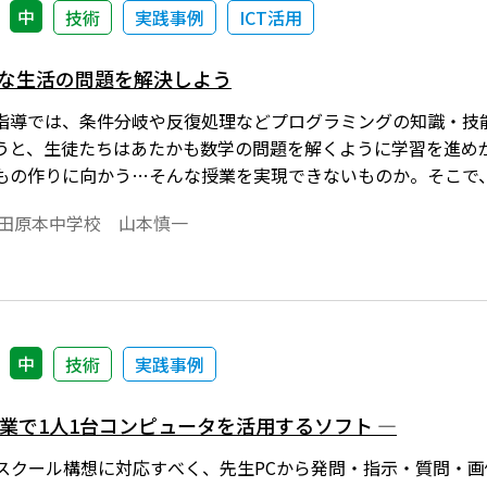
中
技術
実践事例
ICT活用
で身近な生活の問題を解決しよう
指導では、条件分岐や反復処理などプログラミングの知識・技
うと、生徒たちはあたかも数学の問題を解くように学習を進め
の作りに向かう…そんな授業を実現できないものか。そこで、私が
ご報告します。
立田原本中学校 山本慎一
中
技術
実践事例
授業で1人1台コンピュータを活用するソフト ―
IGAスクール構想に対応すべく、先生PCから発問・指示・質問