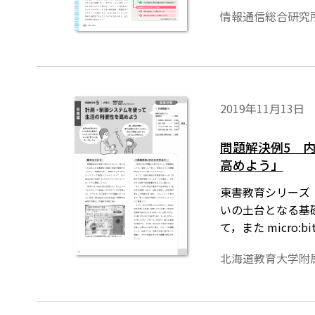
情報通信総合研究
2019年11月13日
問題解決例5 
高めよう」
東書教育シリーズ
いの土台となる基
て，また micr
プログラミングで容
北海道教育大学附
Low Energ