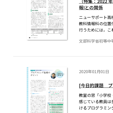
（特集：2022
報Ⅰとの関係
ニューサポート高校
教科情報科の位置
行うためには，こ
で，本稿では，情
文部科学省初等中
2020年01月01日
[今日的課題 
教室の窓「小学校・
感じている教員は
けるプログラミン