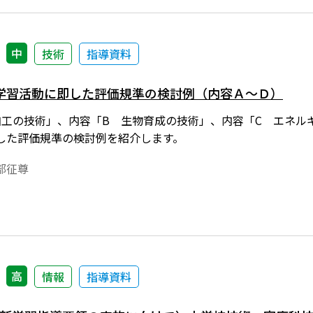
中
技術
指導資料
学習活動に即した評価規準の検討例（内容Ａ～Ｄ）
加工の技術」、内容「B 生物育成の技術」、内容「C エネル
した評価規準の検討例を紹介します。
部征尊
高
情報
指導資料