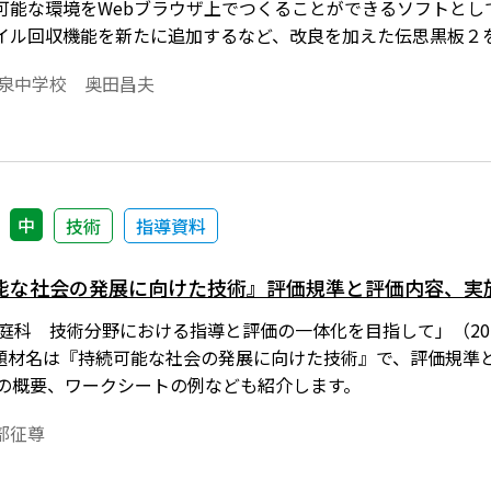
可能な環境をWebブラウザ上でつくることができるソフトとし
イル回収機能を新たに追加するなど、改良を加えた伝思黒板２
花泉中学校 奥田昌夫
中
技術
指導資料
能な社会の発展に向けた技術』評価規準と評価内容、実
庭科 技術分野における指導と評価の一体化を目指して」（20
題材名は『持続可能な社会の発展に向けた技術』で、評価規準
動の概要、ワークシートの例なども紹介します。
部征尊