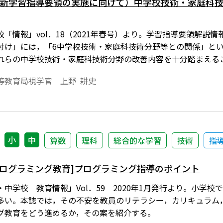
 年新学習指導要領の実施に向けて）中学校技術・家庭科
「情報」vol．18（2021年春号）より。学習指導要領解説
付け」には，「6中学校技術・家庭科技術分野等との関係」と
れらの中学校技術・家庭科技術分野の改善内容を十分踏まえる
報Ⅰを指導する際の参考となるよう，技術分野内容「D情報の技
等教育局視学官 上野 耕史
小
中
算数
理科
総合的な学習
技術
指
プログラミング教育]プログラミング指導のポイント
中学校 教育情報」Vol．59 2020年1月発行より。小学
多い。本誌では，その不安を教員のリテラシー，カリキュラム
グ教育をどう進めるか，その案を紹介する。