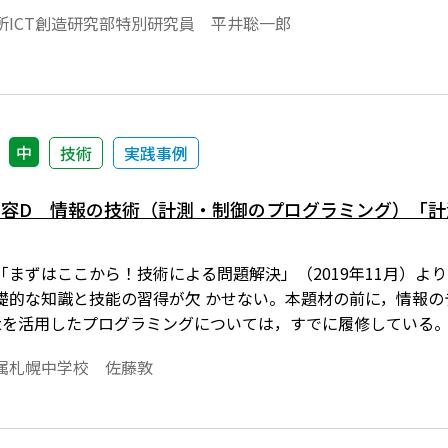
所ICT創造研究部特別研究員 平井聡一郎
中
技術
実践事例
内容D 情報の技術（計測・制御のプログラミング）「
「まずはここから！技術による問題解決」（2019年11月）よ
礎的な知識と技能の習得が欠 かせない。本題材の前に，情報の
o:bitを活用したプログラミングについては，すでに履修している。
易にプログラミングが可能な こと，マイコンボードに各種センサが
属札幌中学校 佐藤敦
y）で複数台の通信が可能なことが選択の理由である。