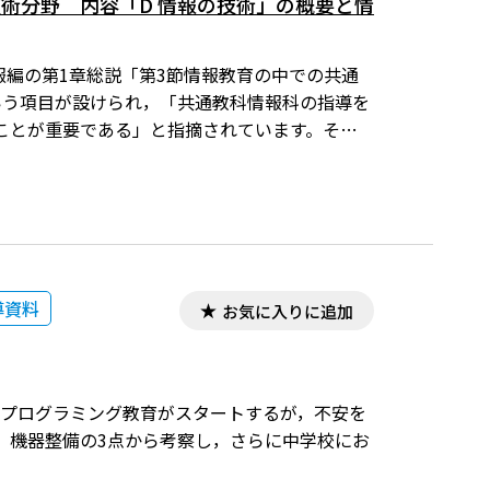
技術分野 内容「D 情報の技術」の概要と情
情報編の第1章総説「第3節情報教育の中での共通
いう項目が設けられ，「共通教科情報科の指導を
ことが重要である」と指摘されています。そこ
術」の概要等について紹介します。
導資料
お気に入りに追加
校でプログラミング教育がスタートするが，不安を
，機器整備の3点から考察し，さらに中学校にお