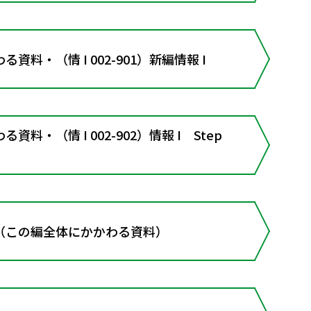
資料・（情 I 002-901）新編情報 I
料・（情 I 002-902）情報 I Step
（この編全体にかかわる資料）