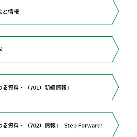
会と情報
学
る資料・（701）新編情報 I
料・（702）情報 I Step Forward!