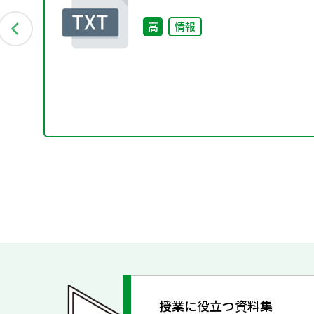
信衛星～～
術
高
情報
授業に役立つ資料集