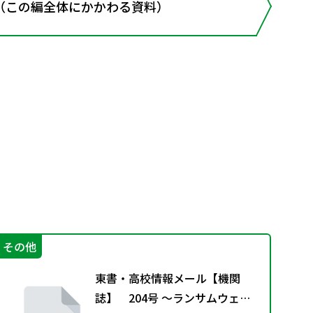
（この編全体にかかわる資料）
その他
そ
東書・高校情報メール【機関
誌】 204号 ～ランサムウェア