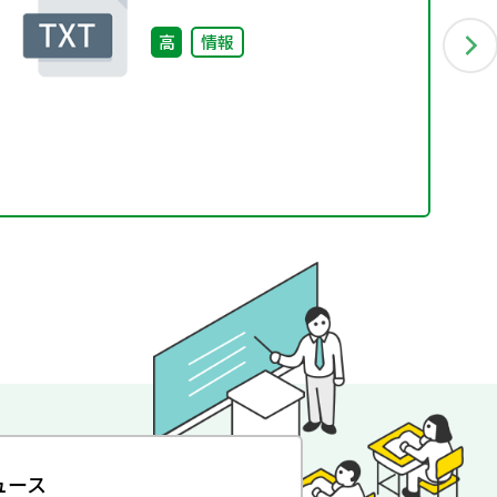
～
高
情報
ュース