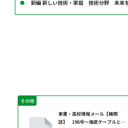
新編 新しい技術・家庭 技術分野 未来を創る
その他
ー
東書・高校情報メール【機関
付資
誌】 196号～海底ケーブルと通