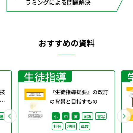
ラミングによる問題解決
おすすめの資料
生徒指導
技
『生徒指導提要』の改訂
の背景と目指すもの
報
小
中
高
国語
書写
社会
地図
算数