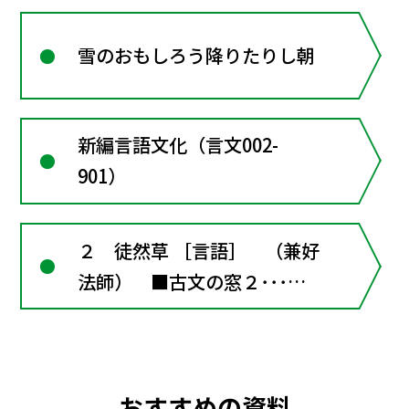
雪のおもしろう降りたりし朝
新編言語文化（言文002-
901）
２ 徒然草 ［言語］ （兼好
法師） ■古文の窓２･･･猫
また ■古文の窓３･･･兼好
法師、こんな一面も
おすすめの資料