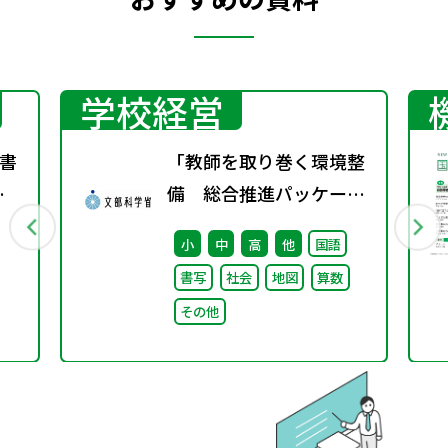
学校経営
書
「教師を取り巻く環境整
春
備 総合推進パッケー
ジ」取りまとめ
小
中
高
他
国語
書写
社会
地図
算数
その他