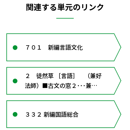
関連する単元のリンク
７０１ 新編言語文化
２ 徒然草 ［言語］ （兼好
法師）■古文の窓２･･･兼好
法師，こんな一面も
３３２ 新編国語総合