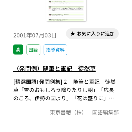
お気に入りに追加
2001年07月03日
高
国語
指導資料
（発問例）随筆と軍記 徒然草
[精選国語I 発問例集]２ 随筆と軍記 徒然
草「雪のおもしろう降りたりし朝」「応長
のころ、伊勢の国より」「花は盛りに」
「今日はそのことをなさんと思へど」
東京書籍（株） 国語編集部
「［参考］つれづれなるままに」「精選国
語Ｉ （559）」準拠、発問例集授業の中での
発問の例として、またテスト問題作成され