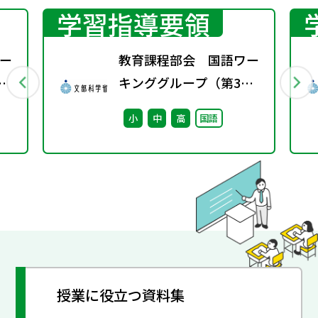
学習指導要領
ー
教育課程部会 国語ワー
キンググループ（第3
回） 配付資料
小
中
高
国語
授業に役立つ資料集