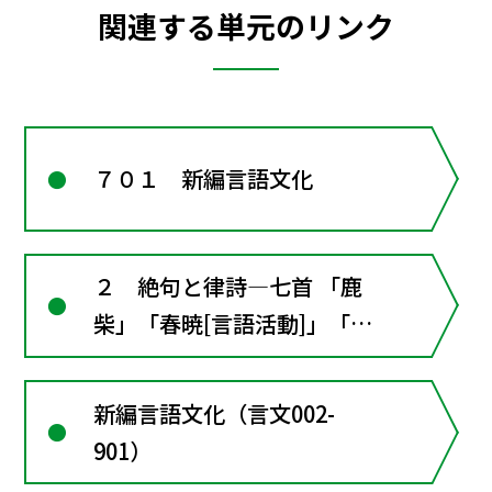
関連する単元のリンク
７０１ 新編言語文化
２ 絶句と律詩―七首 「鹿
柴」「春暁[言語活動]」「黄
鶴楼送孟浩然之広陵」「贈汪
倫」「涼州詞」「春望」〈漢
新編言語文化（言文002-
詩と日本文学〉〔言語活動〕
901）
訳詩を書く■漢文の窓２･･･