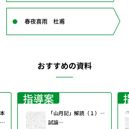
春夜喜雨 杜甫
おすすめの資料
指導案
本
「山月記」解読（１）―
日
試論―