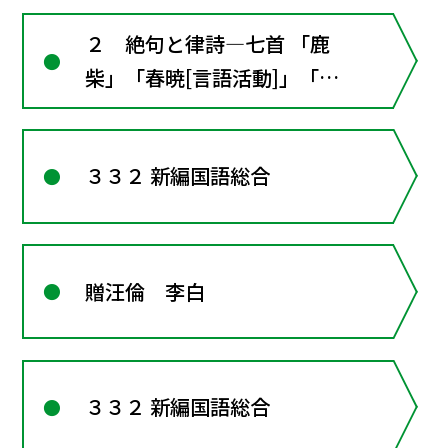
漢詩の形式ときまり
２ 絶句と律詩―七首 「鹿
柴」「春暁[言語活動]」「黄
鶴楼送孟浩然之広陵」「贈汪
倫」「涼州詞」「春望」
３３２ 新編国語総合
〔言語活動〕訳詩を書く ■
漢文の窓２･･･漢詩の形式と
きまり
贈汪倫 李白
３３２ 新編国語総合