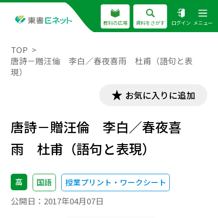
教科の広場
資料をさがす
ログイン
メニュー
TOP
唐詩－贈汪倫 李白／春夜喜雨 杜甫（語句と表
現）
お気に入りに追加
唐詩－贈汪倫 李白／春夜喜
雨 杜甫（語句と表現）
高
国語
授業プリント・ワークシート
公開日：
2017年04月07日