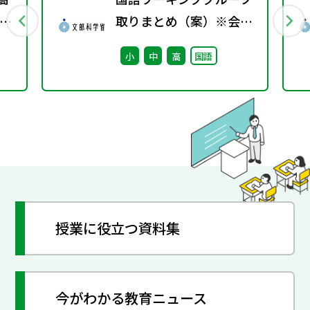
ス
取りまとめ（案）※会議
後修正
小
中
高
国語
授業に役立つ資料集
今がわかる教育ニュース