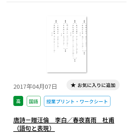
お気に入りに追加
2017年04月07日
高
国語
授業プリント・ワークシート
唐詩－贈汪倫 李白／春夜喜雨 杜甫
（語句と表現）