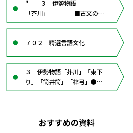
" ３ 伊勢物語
「芥川」 ■古文の窓
４･･･絵巻を読む ●
古文学習のしるべ４･･･和歌
７０２ 精選言語文化
の解釈 「東下り」
「筒井筒」
〔言語活動〕『伊勢物語』と
３ 伊勢物語「芥川」「東下
『大和物語を読み比べる
り」「筒井筒」「梓弓」●古
「梓弓」
文学習のしるべ４･･･和歌の
〔言語活動〕和歌を自分の言
解釈〔言語活動〕『伊勢物
葉で書き換える 〔言
語』と絵画・工 芸■古文の窓
語活動〕『伊勢物語』と絵
おすすめの資料
３･･･恋愛と結婚
画・工芸 ■古文の窓