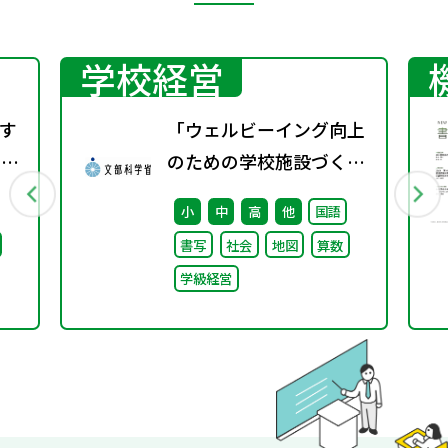
５･･･恋愛と結婚"
学校経営
す
「ウェルビーイング向上
）配
のための学校施設づくり
のアイディア集」の公表
小
中
高
他
国語
について
書写
社会
地図
算数
学級経営