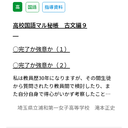
高
国語
指導資料
高校国語マル秘帳 古文編９
○完了か強意か（１）
○完了か強意か（２）
私は教員歴30年になりますが、その間生徒
から質問されたり教員間で検討したり、ま
た自分自身で得心がいかず考察したことが
―何しろ30年もやっているので―かなりあ
埼玉県立浦和第一女子高等学校 滝本正史
ります。専門家の間では結論が出ていても高
校現場では知られておらず、また指導書に
も記述されていないことが多数あります。あ