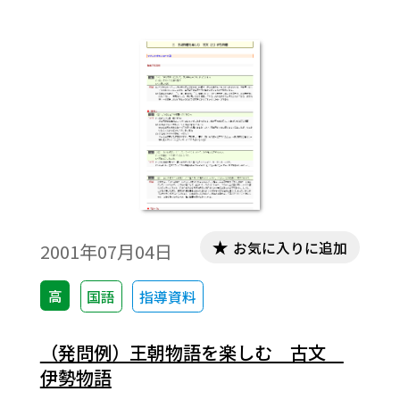
るいは、ここまで話さなければ授業をした
ことにならない、というテーマもあります。
それらを「ＱアンドＡ」形式にまとめてみ
ました。若い先生方の指導のお役に立つこ
とを願って紹介します。今回は古文編９で
す。
お気に入りに追加
2001年07月04日
高
国語
指導資料
（発問例）王朝物語を楽しむ 古文
伊勢物語