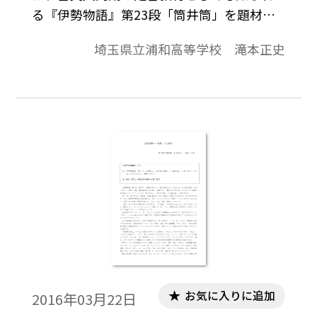
る『伊勢物語』第23段「筒井筒」を題材
に、今年電車内で見かけた「化粧」のコマ
埼玉県立浦和高等学校 滝本正史
ーシャルに触発され、思うところを縦横に
書かせて頂いた。
お気に入りに追加
2016年03月22日