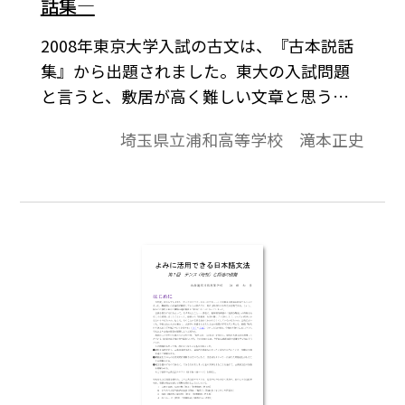
話集―
2008年東京大学入試の古文は、『古本説話
集』から出題されました。東大の入試問題
と言うと、敷居が高く難しい文章と思う向
きもあるでしょうが、説話だけに文章は平
埼玉県立浦和高等学校 滝本正史
易であり、私はどの学校でも授業教材とし
て好んでこの話を取り上げます。今回はその
内容をご紹介します。