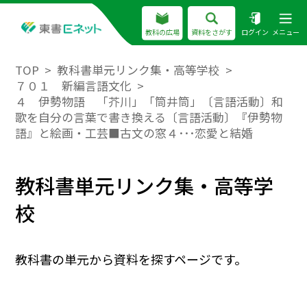
教科の広場
資料をさがす
ログイン
メニュー
TOP
教科書単元リンク集・高等学校
７０１ 新編言語文化
４ 伊勢物語 「芥川」「筒井筒」〔言語活動〕和
歌を自分の言葉で書き換える〔言語活動〕『伊勢物
語』と絵画・工芸■古文の窓４･･･恋愛と結婚
教科書単元リンク集・高等学
校
教科書の単元から資料を探すページです。