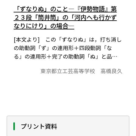
「ずなりぬ」のこと―『伊勢物語』第
２３段「筒井筒」の「河内へも行かず
なりにけり」の場合―
[本文より] この「ずなりぬ」は，打ち消し
の助動詞「ず」の連用形＋四段動詞「な
る」の連用形＋完了の助動詞「ぬ」と品詞
分解される語である。したがって，これを
東京都立工芸高等学校 高橋良久
直接現代語に置き換えれば「 ～しなくなっ
た」となるであろう。ところが，この場合，
どうもそうはならないようである。このこ
とを教えてくれるのは，『ベネッセ全訳古
語辞典』（ベネッセ）と中村幸弘・碁石雅
利氏の『古典文の構造』（右文書院）であ
る。『ベネッセ全訳古語辞典』の「ずなり
プリント資料
ぬ」の項には，次のようにある。