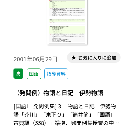
お気に入りに追加
2001年06月29日
高
国語
指導資料
（発問例）物語と日記 伊勢物語
[国語I 発問例集]３ 物語と日記 伊勢物
語「芥川」「東下り」「筒井筒」「国語I
古典編（558）」準拠、発問例集授業の中で
の発問の例として、またテスト問題作成さ