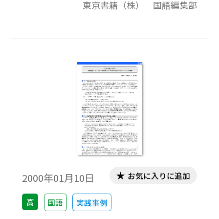
東京書籍（株） 国語編集部
れるときの問題の例としてご利用ください｡
「テキストダウンロード用」で、テキスト
データだけを取り出すことができますの
で、教材作成のために、自由に加工編集して
ご活用ください｡
お気に入りに追加
2000年01月10日
高
国語
実践事例