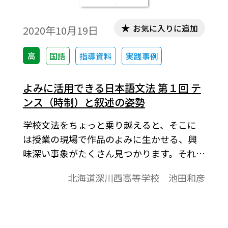
お気に入りに追加
2020年10月19日
高
国語
指導資料
実践事例
よみに活用できる日本語文法 第１回 テ
ンス（時制）と叙述の姿勢
学校文法をちょっと乗り越えると、そこに
は授業の現場で作品のよみに生かせる、興
味深い事象がたくさん見つかります。それら
の事象はどのようなものなのか、そして、
北海道深川西高等学校 池田和彦
現代文・古典のそれぞれで、それをどうよ
みに生かせるのか――今回は現在形と過去形の
叙述姿勢の相違について、現代文は「羅生
門」、古典は「伊勢物語」第６段（芥川）