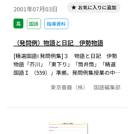
お気に入りに追加
2001年07月03日
高
国語
指導資料
（発問例）物語と日記 伊勢物語
[精選国語I 発問例集]３ 物語と日記 伊勢
物語「芥川」「東下り」「筒井筒」「精選
国語Ｉ （559）」準拠、発問例集授業の中で
の発問の例として、またテスト問題作成さ
東京書籍（株） 国語編集部
れるときの問題の例としてご利用ください｡
「テキストダウンロード用」で、テキスト
データだけを取り出すことができますの
で、教材作成のために、自由に加工編集して
ご活用ください｡