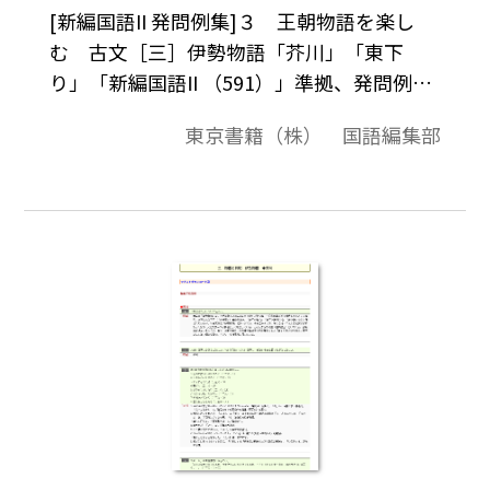
[新編国語II 発問例集]３ 王朝物語を楽し
む 古文［三］伊勢物語「芥川」「東下
り」「新編国語II （591）」準拠、発問例集
授業の中での発問の例として、またテスト
東京書籍（株） 国語編集部
問題作成されるときの問題の例としてご利
用ください｡「テキストダウンロード用」
で、テキストデータだけを取り出すことが
できますので、教材作成のために、自由に加
工編集してご活用ください｡