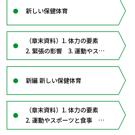
新しい保健体育
（章末資料）1. 体力の要素
2. 緊張の影響 3. 運動やスポ
ーツの学び方4. スポーツも脳
が行う 5. RICE（ICER） 6.
新編 新しい保健体育
運動やスポーツを行う時の注
意7. スポーツ障害 8. 野外ス
ポーツを安全に行う
（章末資料）1. 体力の要素
2. 運動やスポーツと食事 3.
スポーツ障害4. スポーツも脳