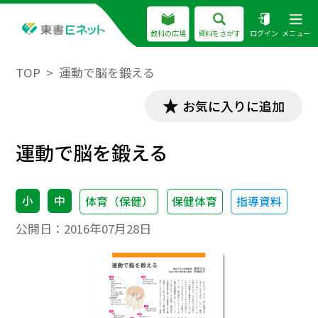
教科の広場
資料をさがす
ログイン
メニュー
TOP
運動で脳を鍛える
お気に入りに追加
運動で脳を鍛える
小
中
体育（保健）
保健体育
指導資料
公開日：
2016年07月28日