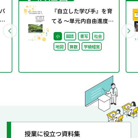
パ
『自立した学び手』を育
バ
てる ～単元内自由進度学
習への挑戦 vol.1～
小
国語
書写
社会
地図
算数
学級経営
授業に役立つ資料集