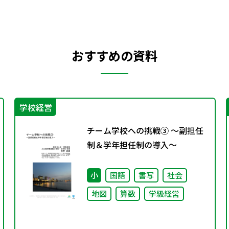
おすすめの資料
学校経営
チーム学校への挑戦③ ～副担任
制＆学年担任制の導入～
小
国語
書写
社会
地図
算数
学級経営