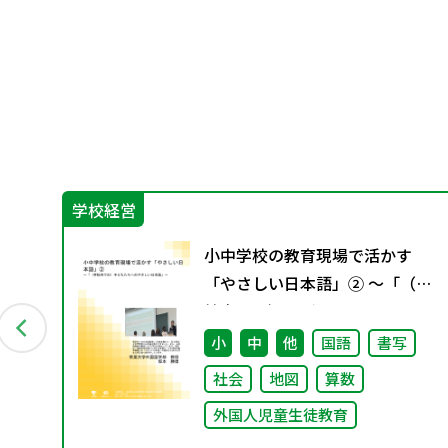
学校経営
グ
小中学校の教育現場で活かす
料
「やさしい日本語」② ～「（学
校内での）子どもたちへのやさ
しい日本語」～
小
中
他
国語
書写
社会
地図
算数
外国人児童生徒教育