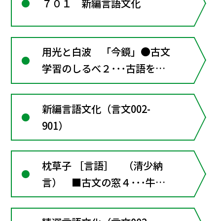
７０１ 新編言語文化
用光と白波 「今鏡」●古文
学習のしるべ２･･･古語を調
べるために
新編言語文化（言文002-
901）
枕草子 ［言語］ （清少納
言） ■古文の窓４･･･牛
車 ■古文の窓５･･･『源氏
物語』に触れる ●古文学習