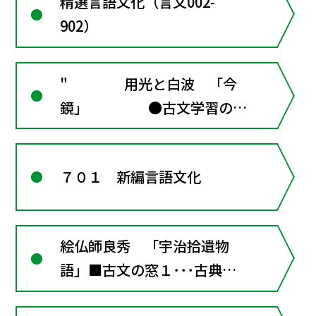
精選言語文化（言文002-
のしるべ４･･･助動詞 助詞
902）
" 用光と白波 「今
鏡」 ●古文学習のし
るべ２･･･古語を調べるため
に"
７０１ 新編言語文化
絵仏師良秀 「宇治拾遺物
語」■古文の窓１･･･古典か
ら生まれた近現代の小説を読