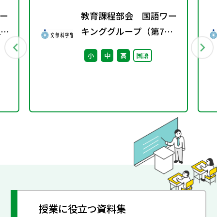
ー
教育課程部会 国語ワー
1
キンググループ（第7
回） 配付資料
小
中
高
国語
授業に役立つ資料集