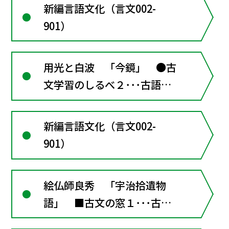
む●古文学習のしるべ３･･･
新編言語文化（言文002-
用言の活用／係り結び／仮定
901）
条件と確定条件
用光と白波 「今鏡」 ●古
文学習のしるべ２･･･古語を
調べるために
新編言語文化（言文002-
901）
絵仏師良秀 「宇治拾遺物
語」 ■古文の窓１･･･古典
から生まれた近現代の小説を