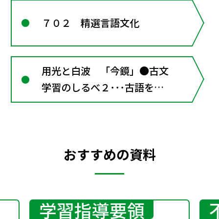
読む ●古文学習のしるべ
７０２ 精選言語文化
３･･･用言の活用／係り結び
／仮定条件と確定条件
用光と白波 「今鏡」●古文
学習のしるべ２･･･古語を調
べるために
おすすめの資料
学習指導要領