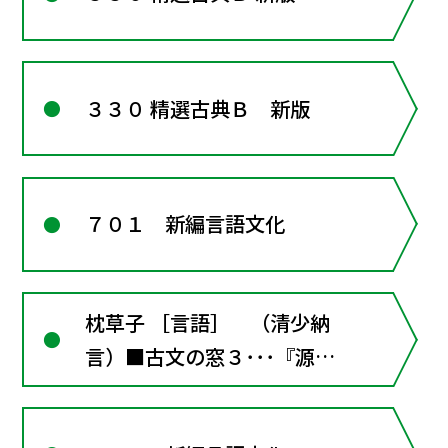
３３０ 精選古典Ｂ 新版
７０１ 新編言語文化
枕草子 ［言語］ （清少納
言）■古文の窓３･･･『源氏
物語』に触れる●古文学習の
しるべ４･･･助動詞 助詞