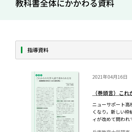
教科書全体にかかわる資料
指導資料
2021年04月16日
（巻頭言）これ
ニューサポート高校
くなり，新しい枠
ィが改めて問われ
間に授業を受ける