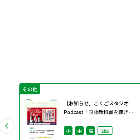
その他
［お知らせ］こくごスタジオ
Podcast「国語教科書を聴きな
おす」配信中
イ
小
中
高
国語