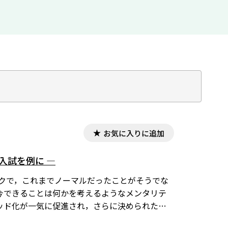
お気に入りに追加
入試を例に ―
デミックで，これまでノーマルだったことがそうでな
今できることは何かを考えるようなメンタリテ
ッド化が一気に促進され，さらに決められた時
を用いて，自ら計画的に時間設定して学ぶこと