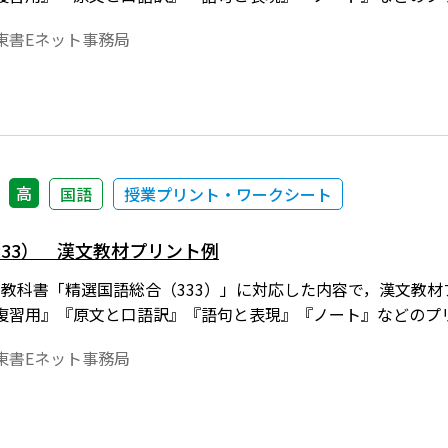
東書Eネット事務局
高
国語
授業プリント・ワークシート
33） 漢文教材プリント例
年度用教科書「精選国語総合（333）」に対応した内容で，漢文
復習用』『原文と口語訳』『語句と表現』『ノート』などのプ
東書Eネット事務局