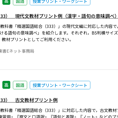
高
国語
授業プリント・ワークシート
333） 現代文教材プリント例（漢字・語句の意味調べ
年度用教科書「精選国語総合（333）」の現代文編に対応した内
おける語句の意味調べ」を紹介します。それぞれ，B5判横サイ
。教材プリントとしてご利用ください。
東書Eネット事務局
高
国語
授業プリント・ワークシート
33） 古文教材プリント例
年度用教科書「精選国語総合（333）」に対応した内容で，古文
復習用』『原文と口語訳』『語句と表現』『ノート』などのプ