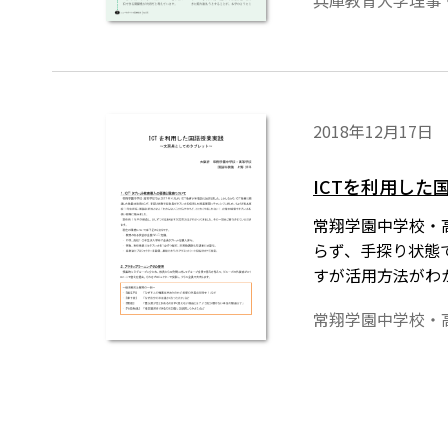
兵庫教育大学理事
との組み合わせが
大学が，どんな力
2018年12月17日
ICTを利用した
常翔学園中学校・高
らず、手探り状態
すが活用方法がわ
常翔学園中学校・