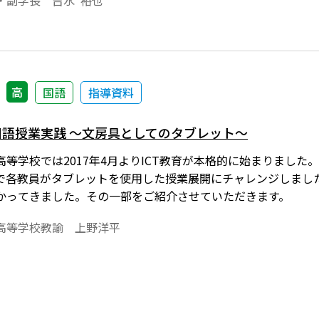
・副学長 吉水 裕也
可能となる学び方が一層拡充されるでしょう。そのような変化
を入学試験で求めるのかについて考えたいと思います。
高
国語
指導資料
国語授業実践 ～文房具としてのタブレット～
等学校では2017年4月よりICT教育が本格的に始まりました。
で各教員がタブレットを使用した授業展開にチャレンジしまし
かってきました。その一部をご紹介させていただきます。
高等学校教諭 上野洋平