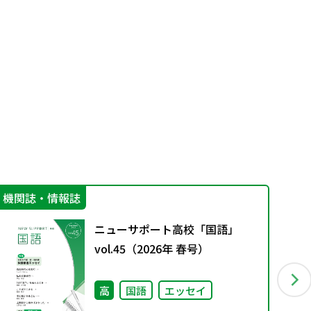
機関誌・情報誌
そ
ニューサポート高校「国語」
vol.45（2026年 春号）
高
国語
エッセイ