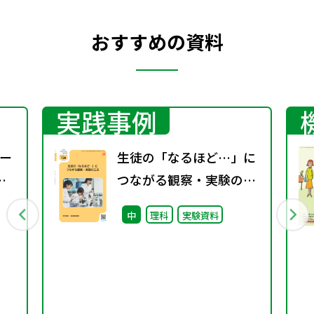
おすすめの資料
実践事例
ー
生徒の「なるほど…」に
つながる観察・実験の工
夫（特別課題129）
中
理科
実験資料