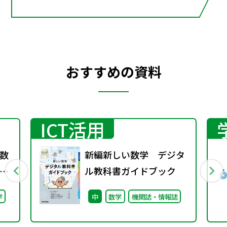
おすすめの資料
ICT活用
数
新編新しい数学 デジタ
ル教科書ガイドブック
学
中
数学
機関誌・情報誌