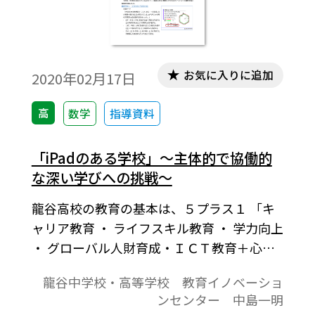
お気に入りに追加
2020年02月17日
高
数学
指導資料
「iPadのある学校」～主体的で協働的
な深い学びへの挑戦～
龍谷高校の教育の基本は、５プラス１ 「キ
ャリア教育 ・ ライフスキル教育 ・ 学力向上
・ グローバル人財育成・ＩＣＴ教育＋心の
教育」を通し卒業までの3年間で、 社会で必
龍谷中学校・高等学校 教育イノベーショ
要となる 「人間力」 を培っています。本稿
ンセンター 中島一明
では、本校での実践を紹介します。