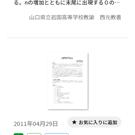
る。nの増加とともに末尾に出現する０の個
数は増加するが，nと末尾に出現する０の個
山口県立岩国高等学校教諭 西元教善
数anの関係はどのようになっているのか興
味・関心を抱く生徒がいるであろう。整数
の問題として，提示するとすればどのよう
になるか，考察を行ってみた。※文中の数
式は，「Tosho数式エディタ」で作成されて
います。ワード文書で数式を正しく表示する
ためには，「Tosho数式エディタ」が導入さ
れていることが必要です。無償ダウンロード
はこちら→無償ダウンロードのご案内
お気に入りに追加
2011年04月29日