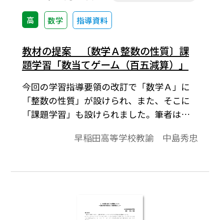
高
数学
指導資料
教材の提案 〔数学Ａ整数の性質〕課
題学習「数当てゲーム（百五減算）」
今回の学習指導要領の改訂で「数学Ａ」に
「整数の性質」が設けられ、また、そこに
「課題学習」も設けられました。筆者は和
算の書物ではベストセラーとも言える「塵
早稲田高等学校教諭 中島秀忠
劫記(じんこうき)」から整数の性質を利用し
た問題を紹介しています。