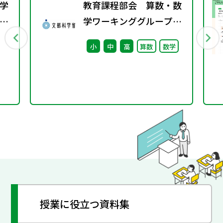
学
教育課程部会 算数・数
学ワーキンググループ
（第3回） 配付資料
小
中
高
算数
数学
授業に役立つ資料集