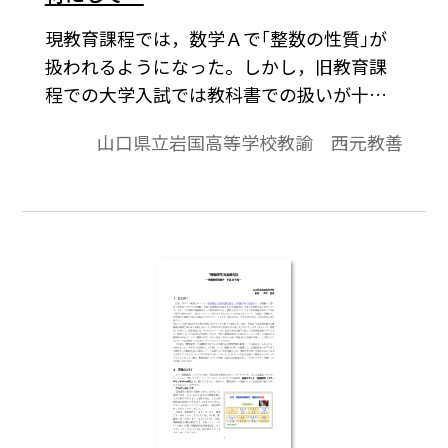
現教育課程では，数学Ａで｢整数の性質｣が
扱われるようになった。しかし，旧教育課
程での大学入試では教科書での扱いが十分
ではないにもかかわらず｢整数問題｣がよく
山口県立岩国高等学校教諭 西元教善
出題されてきた。大学側としてはこの程度
のことは数学的思考力があればできるはず
という思いがあったのであろう。本稿で
は，2006年に出題された東京工業大学の問
題を題材にとって，整数について考察をし
てみる。※文中の数式は，「Tosho数式エデ
ィタ」で作成されています。ワード文書で数
式を正しく表示するためには，「Tosho数式
エディタ」が導入されていることが必要で
す。無償ダウンロードはこちら→無償ダウン
ロードのご案内