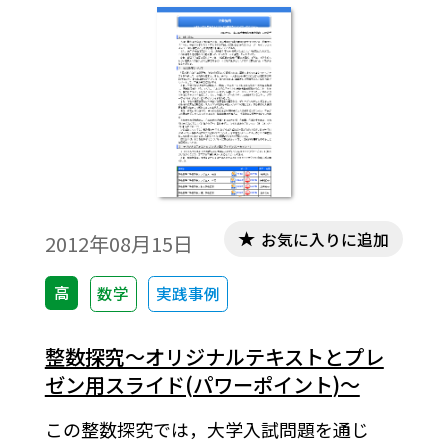
丸１日をそれに充てていて，①整数，②漸
化式，③空間内の直線･平面の方程式などが
そのテーマである。平成２４年度のねらい
の一つは，現２年次生は数学に関しては旧
課程最後の学年であり，整数については系
統的には履修しないが，翌年に新教育課程
の入試があり，そこで恐らく出題される新
課程の内容としての「整数の性質」がその
前年に何らかの形で出題される可能性が高
お気に入りに追加
2012年08月15日
いことが考えられるので，その対策をして
おきたいというということである。本稿は
高
数学
実践事例
その実践の報告である。※文中の数式は，
「Tosho数式エディタ」で作成されていま
整数探究～オリジナルテキストとプレ
す。ワード文書で数式を正しく表示するため
ゼン用スライド(パワーポイント)～
には，「Tosho数式エディタ」が導入されて
この整数探究では，大学入試問題を通じ
いることが必要です。無償ダウンロードはこ