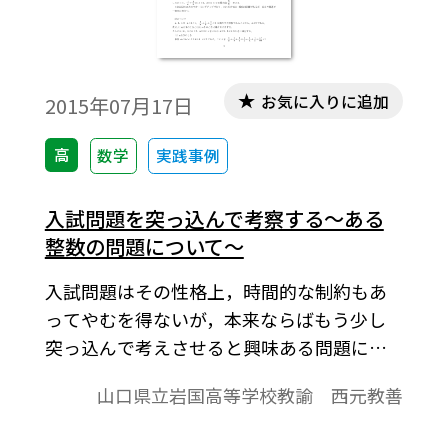
お気に入りに追加
2015年07月17日
高
数学
実践事例
入試問題を突っ込んで考察する～ある
整数の問題について～
入試問題はその性格上，時間的な制約もあ
ってやむを得ないが，本来ならばもう少し
突っ込んで考えさせると興味ある問題にな
るものが多い。本稿ではそのような問題と
山口県立岩国高等学校教諭 西元教善
して，複数の自然数に関する条件(不等式)の
もとである式の値の最大値およびそのとき