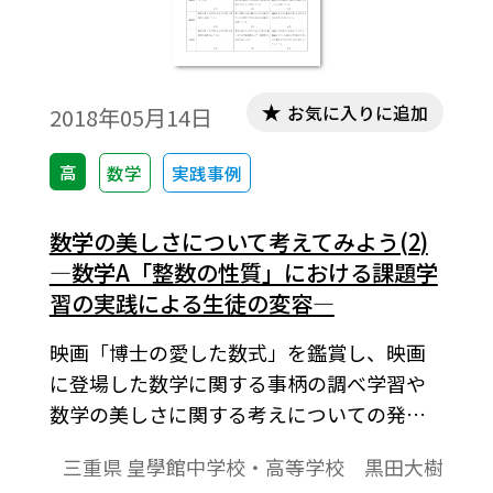
お気に入りに追加
2018年05月14日
高
数学
実践事例
数学の美しさについて考えてみよう(2)
―数学A「整数の性質」における課題学
習の実践による生徒の変容―
映画「博士の愛した数式」を鑑賞し、映画
に登場した数学に関する事柄の調べ学習や
数学の美しさに関する考えについての発
表・議論を通して、数学の美しさについて
三重県 皇學館中学校・高等学校 黒田大樹
の考えを深める実践を紹介する。本稿はそ