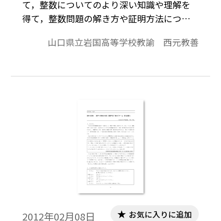
て，整数についてのより深い知識や理解を
ちら→無償ダウンロードのご案内
得て，整数問題の解き方や証明方法につい
て学習する。整数問題を解くにあたって重
山口県立岩国高等学校教諭 西元教善
要なツールを２０個にまとめたので，それ
ぞれのツールについて説明し，その後個別
探究問題と判別探究問題に取り組む。プレ
ゼンテーション用のパワーポイントデータ
も掲載する。※2012年8月29日 探究数学
「整数探究」平成24年度実施報告を追加※
文中の数式は，「Tosho数式エディタ」で作
成されています。ワード文書で数式を正しく
表示するためには，「Tosho数式エディタ」
が導入されていることが必要です。無償ダウ
ンロードはこちら→無償ダウンロードのご
案内
お気に入りに追加
2012年02月08日