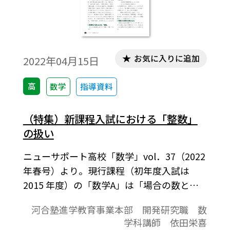
お気に入りに追加
2022年04月15日
高
数学
指導資料
（特集）新課程入試における「整数」
の扱い
ニューサポート高校「数学」vol．37（2022
年春号）より。現行課程（初年度入試は
2015 年度）の「数学A」は「場合の数と確
率」、「整数の性質」、「図形の性質」の3
河合塾進学教育事業本部 開発研究職 数
単元から成り、特に「整数の性質」は新し
学科講師 依田栄喜
く登場した単元であった。そもそも整数の