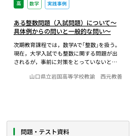
高
数学
実践事例
ある整数問題（入試問題）について～
具体例からの問いと一般的な問い～
次期教育課程では，数学Aで｢整数｣を扱う。
現在，大学入試でも整数に関する問題が出
されるが，事前に対策をとっていないと苦
戦する。大学入試で出題されている整数問
山口県立岩国高等学校教諭 西元教善
題を中心にして，整数対策を講じるために，
課題研究（本校理数科２年次生(４０名)対
象，夏期休業中実施）で，整数探究講座を
実践してみようと思い立った。そこで，そ
の際，用いるテキストの作成と生徒に解か
せる問題の選定をすることにした。その中
で，２つの整数問題に興味をもったので考
問題・テスト資料