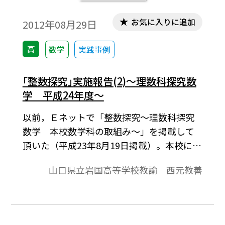
お気に入りに追加
2012年08月29日
高
数学
実践事例
｢整数探究｣実施報告(2)～理数科探究数
学 平成24年度～
以前，Ｅネットで「整数探究～理数科探究
数学 本校数学科の取組み～」を掲載して
頂いた（平成23年8月19日掲載）。本校には
理数科が設置され，さまざまな取り組みを
山口県立岩国高等学校教諭 西元教善
行っている。その一つに理数科課題研究と
いう探究活動がある。理科と数学について
それぞれ課題を決めて２年次の夏季休業中
に行う。数学については，例年８月上旬の