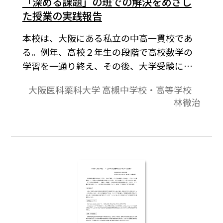
「深める課題」の班での解決をめざし
た授業の実践報告
本校は、大阪にある私立の中高一貫校であ
る。例年、高校２年生の段階で高校数学の
学習を一通り終え、その後、大学受験に向
けた指導を展開している。その指導の中
大阪医科薬科大学 高槻中学校・高等学校
で、学力や目標が多様な生徒の「主体的・
林徹治
対話的で深い学び」を育むことのできる授
業をデザインできないかと考えた結果、数
学オリンピックなど「深める課題」を班で
協力して解決する授業形式を着想した。本
稿は、その実践報告である。