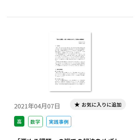
性質を使う入試問題は旧課程入試（2014年
度入試以前）においても難関大を中心にし
ばしば出題されていて、どの単元にも属さ
ない、いわばグレーゾーンの問題として受
験業界では「整数問題」と分類していた。
お気に入りに追加
2021年04月07日
高
数学
実践事例