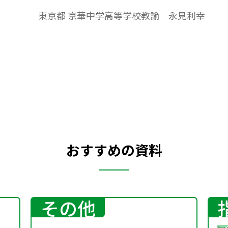
ることが，本当に正しいかどうか数学を通
東京都 京華中学高等学校教諭 永見利幸
して実際に試してみることをいいます。数学
活用，数学的活動を通して数学の理解をし
て普段の学習が意欲的にできるように，工
夫をしてあります。
おすすめの資料
その他