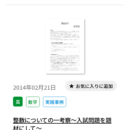
の自然数の値について考察する。 入試問
題では２個の自然数と３個の自然数の場合
が扱ってあったが，これを４個さらには一
般的にＮ個の場合はどうなるのかについて
考えてみた。※文中の数式は，「Tosho数式
エディタ」で作成されています。ワード文書
で数式を正しく表示するためには，「Tosho
数式エディタ」が導入されていることが必
要です。無償ダウンロードはこちら→無償ダ
ウンロードのご案内
お気に入りに追加
2014年02月21日
高
数学
実践事例
整数についての一考察～入試問題を題
材にして～