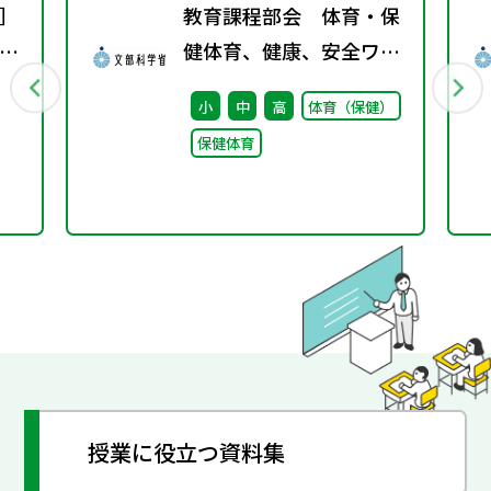
］
教育課程部会 体育・保
ト
健体育、健康、安全ワー
カ
キンググループ（第9
小
中
高
体育（保健）
回） 配付資料
保健体育
授業に役立つ資料集