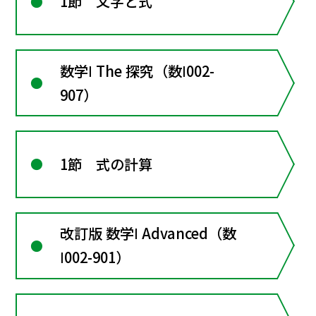
1節 文字と式
数学Ⅰ The 探究（数Ⅰ002-
907）
1節 式の計算
改訂版 数学Ⅰ Advanced（数
Ⅰ002-901）