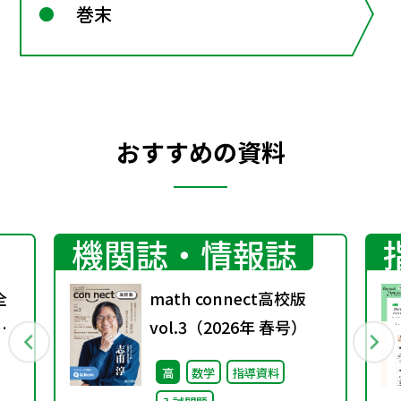
巻末
おすすめの資料
機関誌・情報誌
全
math connect高校版
し
vol.3（2026年 春号）
高
数学
指導資料