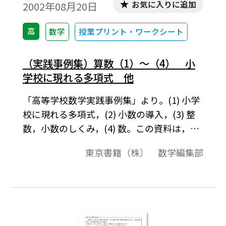
お気に入りに追加
2002年08月20日
高
数学
授業プリント・ワークシート
（実践事例集）算数（1）～（4） 小
学校に現れる多項式 他
「高等学校数学実践事例集」より。(1) 小学
校に現れる多項式，(2) 小数の導入，(3) 整
数，小数のしくみ，(4) 数。この資料は，高
校数学の教科書で取り扱う内容に関して，
東京書籍（株） 数学編集部
いろいろな角度から解説をしたものです。そ
れらは，導入例や，参考になる先生方への
コメント，中学校の復習，発展的内容，教
科書で扱っている内容の背景などを集めた
ものです。各内容は１ページにまとまってい