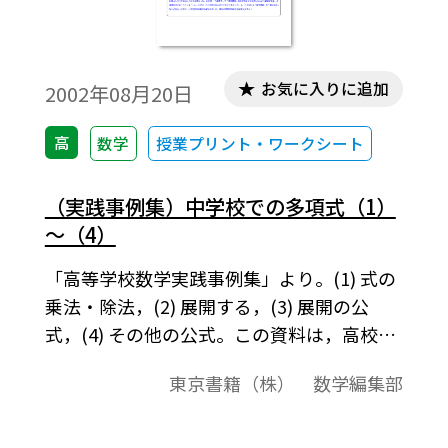
お気に入りに追加
2002年08月20日
高
数学
授業プリント・ワークシート
（実践事例集）中学校での多項式（1）
～（4）
「高等学校数学実践事例集」より。(1) 式の
乗法・除法，(2) 展開する，(3) 展開の公
式，(4) その他の公式。この資料は，高校数
学の教科書で取り扱う内容に関して，いろ
東京書籍（株） 数学編集部
いろな角度から解説をしたものです。それら
は，導入例や，参考になる先生方へのコメ
ント，中学校の復習，発展的内容，教科書