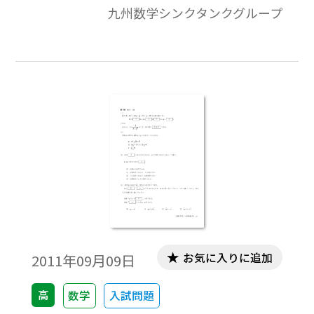
九州数学シンクタンクグループ
質問集」に継いで，久しぶりの本稿掲載に
なります。
お気に入りに追加
2011年09月09日
高
数学
入試問題