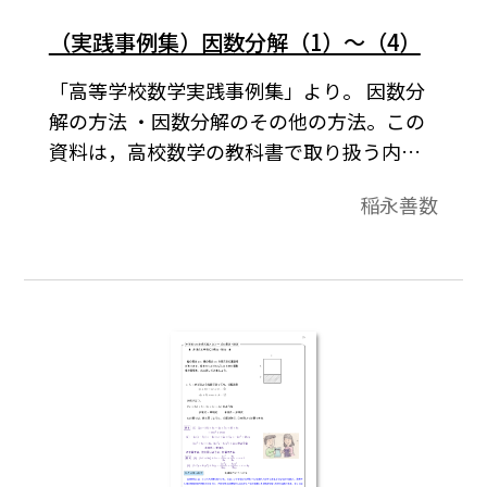
（実践事例集）因数分解（1）～（4）
「高等学校数学実践事例集」より。 因数分
解の方法 ・因数分解のその他の方法。この
資料は，高校数学の教科書で取り扱う内容
に関して，いろいろな角度から解説をした
稲永善数
ものです。それらは，導入例や，参考になる
先生方へのコメント，中学校の復習，発展
的内容，教科書で扱っている内容の背景な
どを集めたものです。各内容は１ページにま
とまっています。