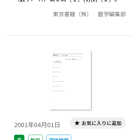
の資料全体は，東京書籍「数学I」（2007－
東京書籍（株） 数学編集部
2012年度用）「数学A」（2008－2013年度
用）「数学II」（2008－2013年度用）の教
科書の目次に準拠して，2000年から2007年
までのセンター試験問題の小問を分類した
ものです。この問題は，そのなかの１小問で
す。データは問題と解答を記載。授業の後，
まとめとしての演習問題などでご利用いた
だけます。
お気に入りに追加
2001年04月01日
高