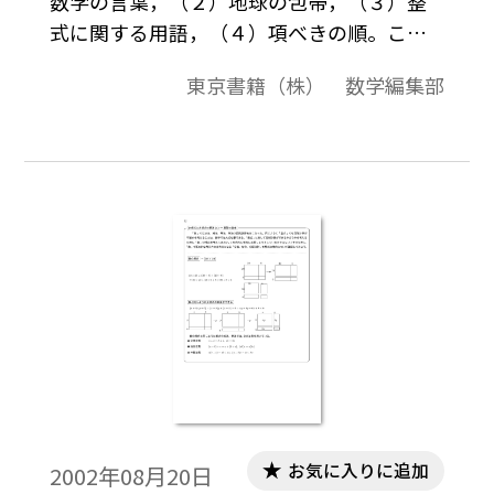
数学の言葉，（２）地球の包帯，（３）整
式に関する用語，（４）項べきの順。この
資料は，高校数学の教科書で取り扱う内容
東京書籍（株） 数学編集部
に関して，いろいろな角度から解説をした
ものです。それらは，導入例や，参考になる
先生方へのコメント，中学校の復習，発展
的内容，教科書で扱っている内容の背景な
どを集めたものです。各内容は１ページにま
とまっています。
お気に入りに追加
2002年08月20日