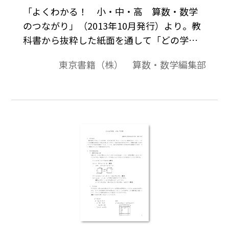
「よくわかる！ 小・中・高 算数・数学
のつながり」（2013年10月発行）より。教
科書から抜粋した紙面を通して「どの学年
で」「どんな内容を」「どのように学んで
東京書籍（株） 算数・数学編集部
いるか」が概観できるようになっておりま
す。学習内容のつながりや扱いなどの概要の
説明，学習段階・学習内容の一覧，学習内
容に関する教科書紙面，学習内容に関する
留意点（児童，生徒の実態，取り扱い上の
配慮）などで構成。