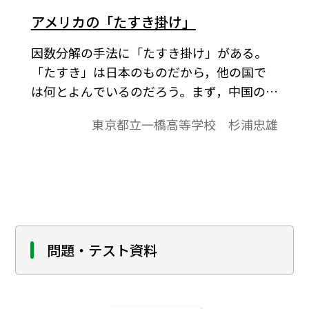
ない。教科書では，公式を用いたオーソド
アメリカの「たすき掛け」
ックな因数分解がその教材となっている
因数分解の手法に「たすき掛け」がある。
が，他の方法を考えてみよう。
「たすき」は日本のものだから，他の国で
は何とよんでいるのだろう。まず，中国の数
学参考書を探してみると，そのものずばり
東京都立一橋高等学校 杉浦忠雄
の「十字相乗法」であり，ネット上の数学
英和辞典で検索すると“cross multiply”であ
った。先日，教科書図書館で外国の教科書
を閲覧していたら，イギリスの教科書
は“cross multiply”を採用していたが，アメ
リカの教科書では原理は同じだが少し違う
方法・名称を使っていることを発見した。
問題・テスト資料