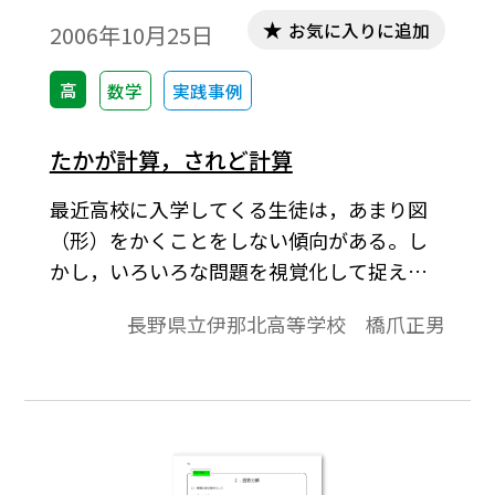
お気に入りに追加
2006年10月25日
高
数学
実践事例
たかが計算，されど計算
最近高校に入学してくる生徒は，あまり図
（形）をかくことをしない傾向がある。し
かし，いろいろな問題を視覚化して捉えれ
ば分かりやすい。生徒の反応が表われやす
長野県立伊那北高等学校 橋爪正男
く，理解の後押しをすることのできる教材
を模索している。ここでは，高校入学後学
習する計算分野の視覚化が可能で，少しは
興味がわくような教材を取り上げる。