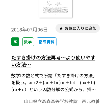
お気に入りに追加
2018年07月06日
高
数学
指導資料
たすき掛けの方法再考～より使いやす
い方法～
数学Ⅰの数と式で所謂「たすき掛けの方法」
を扱う。acx2＋(ad＋bc)ｘ＋bd＝(ax＋b)
(cx＋d）という因数分解の公式から、掛け
てx2の係数になる２数a, cと掛けて定数項に
山口県立高森高等学校教諭 西元教善
なる２数b, dがbd＋ac＝ｘの係数となれば
その(ｘの)２次式は(ax＋ｂ)(cx＋ｄ)と因数