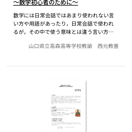
～数学初心者のために～
数学には日常会話ではあまり使われない言
い方や用語があったり，日常会話で使われ
るが，その中で使う意味とは違う言い方や
用語があったりする。 代表的なものとし
山口県立高森高等学校教諭 西元教善
て｢または｣がある。日常会話で｢Ａまたは
Ｂ｣というときは，通常ＡかＢかのどちらか
一方だけの意味に使うが，数学での｢また
は｣は｢少なくとも一方｣という意味であり，
多ければ両方である｢ＡかつＢ｣の場合も含
む。本稿では，数学を学んだ者は当たり前
の用語として使っているが，初心者にとっ
てはわかりにくい，あるいは誤解を招くこ
とがあるような言い方や用語について考察
してみたい。※文中の数式は，「Tosho数式
エディタ」で作成されています。ワード文書