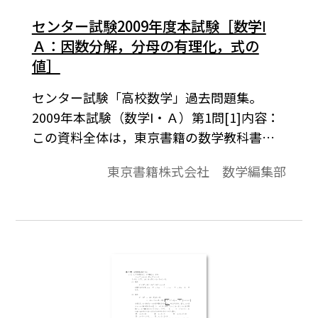
センター試験2009年度本試験［数学Ⅰ
Ａ：因数分解，分母の有理化，式の
値］
センター試験「高校数学」過去問題集。
2009年本試験（数学I・Ａ）第1問[1]内容：
この資料全体は，東京書籍の数学教科書の
目次に準拠して，2000年から2011年までの
東京書籍株式会社 数学編集部
センター試験問題を分類したものです。この
資料は，そのなかの１問題です。データは問
題と解答で構成されています。※コピーし
て，授業でご利用ください。