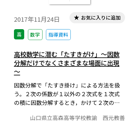
で数式を正しく表示するためには，「Tosho
数式エディタ」が導入されていることが必
お気に入りに追加
2017年11月24日
要です。無償ダウンロードはこちら→無償ダ
ウンロードのご案内
高
数学
指導資料
高校数学に潜む「たすきがけ」～因数
分解だけでなくさまざまな場面に出現
～
因数分解で「たすき掛け」による方法を扱
う。２次の係数が１以外の２次式を１次式
の積に因数分解するとき，かけて２次の係
数，かけて定数項になるそれぞれ２つの数
山口県立高森高等学校教諭 西元教善
の２組の中で，たすき掛けしてかけた数の
和が１次の係数になるもので因数分解がで
きるというものである。 このたすき掛け