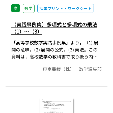
高
数学
授業プリント・ワークシート
（実践事例集）多項式と多項式の乗法
（1）～（3）
「高等学校数学実践事例集」より。（1) 展
開の意味，(2) 展開の公式，(3) 乗法。この
資料は，高校数学の教科書で取り扱う内容
に関して，いろいろな角度から解説をした
東京書籍（株） 数学編集部
ものです。それらは，導入例や，参考になる
先生方へのコメント，中学校の復習，発展
的内容，教科書で扱っている内容の背景な
どを集めたものです。各内容は１ページにま
とまっています。