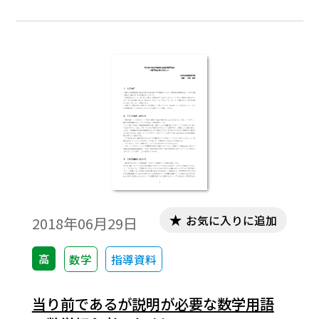
分解できる。理屈の上ではそのようにな
る。実際の問題ではそのような４数a, b, c, d
を「たすき掛け」という方法で求める。従
来のたすき掛けの方法を、生徒にとってよ
り使い勝手がよいように改良することを試
みてみた。※文中の数式は，「Tosho数式エ
ディタ」で作成されています。ワード文書で
数式を正しく表示するためには，「Tosho数
式エディタ」が導入されていることが必要
です。無償ダウンロードはこちら→無償ダウ
ンロードのご案内
お気に入りに追加
2018年06月29日
高
数学
指導資料
当り前であるが説明が必要な数学用語