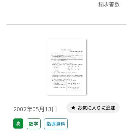
稲永善数
を展開する上では，計算力は最低限度の資
格であるからだ。しかし，ここが最も教師
としては泣き所，現場では「数と式」の章
では，思わぬ時間を労することになる。か
つて東京大学などを合格させる進学校の数
学教師が「1／x − 1／x + 1 さえ出来ない生
徒が，増えています」と愚痴をこぼしてい
る。これは，地方の進学校だけの嘆きでは
ない。全国的に学生の計算力が落ちたとい
う１つの証と考えることができる。さて，
ここでは，私達数学教師が授業を行う「因
数分解」の別解を抜き出してみよう。本質
的には，因数を求める問題であるので「恒
お気に入りに追加
2002年05月13日
等式」の係数を求める問題とみなすことも
できる。しかし，どのような形の因数にな
高
数学
指導資料
るのかは，複雑な因数分解になるとわから