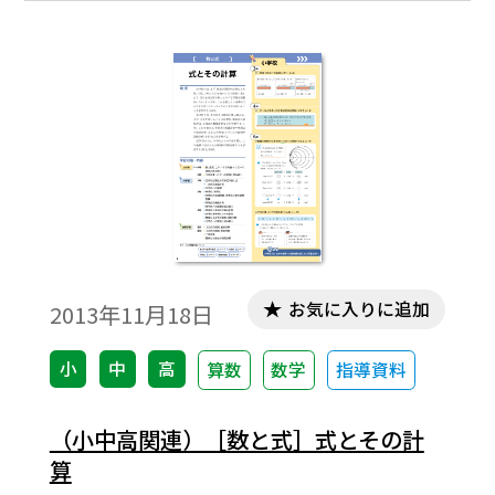
というクロス(英語では ｢たすき掛け｣ のこと
をcrossing multiplicationという)している
数や文字で数学的なこと(計算，等式等)がう
まく処理，あるいは表現できることがあ
る。本稿では，高校数学のなかにある ｢たす
き掛け｣ を探ってみることにする。タイトル
で｢潜む｣としたのは通常は ｢たすき掛け｣ と
しては認知されていないことをそのように
見ることができるといった意味合いからで
ある。※文中の数式は，「Tosho数式エディ
お気に入りに追加
2013年11月18日
タ」で作成されています。ワード文書で数式
を正しく表示するためには，「Tosho数式エ
小
中
高
算数
数学
指導資料
ディタ」が導入されていることが必要です。
無償ダウンロードはこちら→無償ダウンロ
（小中高関連）［数と式］式とその計
ードのご案内
算