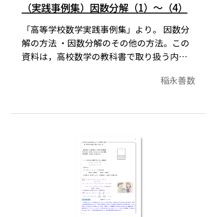
（実践事例集）因数分解（1）～（4）
「高等学校数学実践事例集」より。 因数分
解の方法 ・因数分解のその他の方法。この
資料は，高校数学の教科書で取り扱う内容
に関して，いろいろな角度から解説をした
稲永善数
ものです。それらは，導入例や，参考になる
先生方へのコメント，中学校の復習，発展
的内容，教科書で扱っている内容の背景な
どを集めたものです。各内容は１ページにま
とまっています。