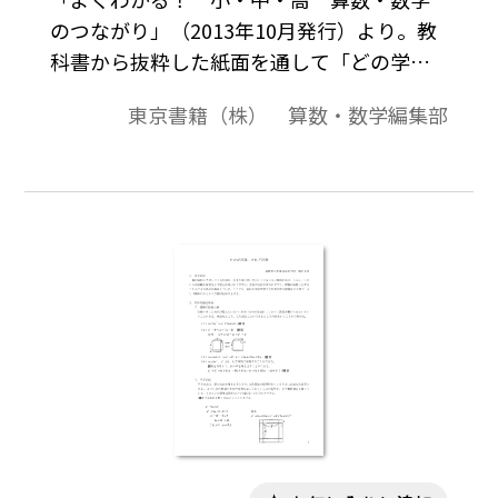
のつながり」（2013年10月発行）より。教
科書から抜粋した紙面を通して「どの学年
で」「どんな内容を」「どのように学んで
東京書籍（株） 算数・数学編集部
いるか」が概観できるようになっておりま
す。学習内容のつながりや扱いなどの概要の
説明，学習段階・学習内容の一覧，学習内
容に関する教科書紙面，学習内容に関する
留意点（児童，生徒の実態，取り扱い上の
配慮）などで構成。