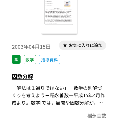
お気に入りに追加
2003年04月15日
高
数学
指導資料
因数分解
「解法は１通りではない」－数学の別解づ
くりを考えよう－稲永善数―平成15年4月作
成より。数学Ⅰでは，展開や因数分解が，高
等学校の教材として真先に登場する。数学
稲永善数
を展開する上では，計算力は最低限度の資