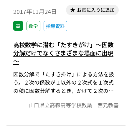
数式エディタ」が導入されていることが必
お気に入りに追加
2017年11月24日
要です。無償ダウンロードはこちら→無償ダ
ウンロードのご案内
高
数学
指導資料
高校数学に潜む「たすきがけ」～因数
分解だけでなくさまざまな場面に出現
～
因数分解で「たすき掛け」による方法を扱
う。２次の係数が１以外の２次式を１次式
の積に因数分解するとき，かけて２次の係
数，かけて定数項になるそれぞれ２つの数
山口県立高森高等学校教諭 西元教善
の２組の中で，たすき掛けしてかけた数の
和が１次の係数になるもので因数分解がで
きるというものである。 このたすき掛け
というクロス(英語では ｢たすき掛け｣ のこと