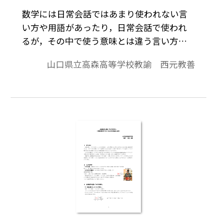
数学には日常会話ではあまり使われない言
い方や用語があったり，日常会話で使われ
るが，その中で使う意味とは違う言い方や
用語があったりする。 代表的なものとし
山口県立高森高等学校教諭 西元教善
て｢または｣がある。日常会話で｢Ａまたは
Ｂ｣というときは，通常ＡかＢかのどちらか
一方だけの意味に使うが，数学での｢また
は｣は｢少なくとも一方｣という意味であり，
多ければ両方である｢ＡかつＢ｣の場合も含
む。本稿では，数学を学んだ者は当たり前
の用語として使っているが，初心者にとっ
てはわかりにくい，あるいは誤解を招くこ
とがあるような言い方や用語について考察
してみたい。※文中の数式は，「Tosho数式
エディタ」で作成されています。ワード文書
で数式を正しく表示するためには，「Tosho