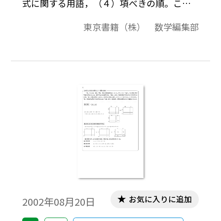
式に関する用語，（４）項べきの順。この
資料は，高校数学の教科書で取り扱う内容
東京書籍（株） 数学編集部
に関して，いろいろな角度から解説をした
ものです。それらは，導入例や，参考になる
先生方へのコメント，中学校の復習，発展
的内容，教科書で扱っている内容の背景な
どを集めたものです。各内容は１ページにま
とまっています。
お気に入りに追加
2002年08月20日