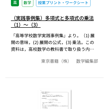
高
数学
授業プリント・ワークシート
（実践事例集）多項式と多項式の乗法
（1）～（3）
「高等学校数学実践事例集」より。（1) 展
開の意味，(2) 展開の公式，(3) 乗法。この
資料は，高校数学の教科書で取り扱う内容
に関して，いろいろな角度から解説をした
東京書籍（株） 数学編集部
ものです。それらは，導入例や，参考になる
先生方へのコメント，中学校の復習，発展
的内容，教科書で扱っている内容の背景な
どを集めたものです。各内容は１ページにま
とまっています。