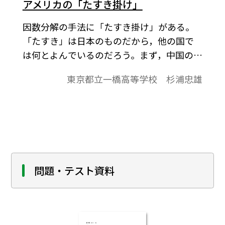
アメリカの「たすき掛け」
ックな因数分解がその教材となっている
因数分解の手法に「たすき掛け」がある。
が，他の方法を考えてみよう。
「たすき」は日本のものだから，他の国で
は何とよんでいるのだろう。まず，中国の数
学参考書を探してみると，そのものずばり
東京都立一橋高等学校 杉浦忠雄
の「十字相乗法」であり，ネット上の数学
英和辞典で検索すると“cross multiply”であ
った。先日，教科書図書館で外国の教科書
を閲覧していたら，イギリスの教科書
は“cross multiply”を採用していたが，アメ
リカの教科書では原理は同じだが少し違う
方法・名称を使っていることを発見した。
問題・テスト資料