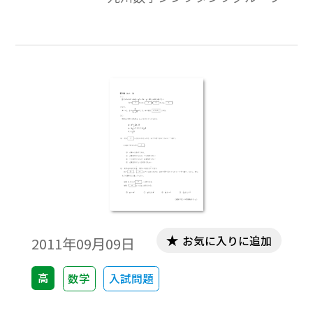
質問集」に継いで，久しぶりの本稿掲載に
なります。
お気に入りに追加
2011年09月09日
高
数学
入試問題