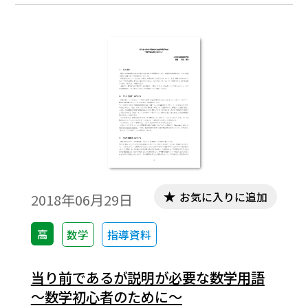
分解できる。理屈の上ではそのようにな
る。実際の問題ではそのような４数a, b, c, d
を「たすき掛け」という方法で求める。従
来のたすき掛けの方法を、生徒にとってよ
り使い勝手がよいように改良することを試
みてみた。※文中の数式は，「Tosho数式エ
ディタ」で作成されています。ワード文書で
数式を正しく表示するためには，「Tosho数
式エディタ」が導入されていることが必要
です。無償ダウンロードはこちら→無償ダウ
ンロードのご案内
お気に入りに追加
2018年06月29日
高
数学
指導資料
当り前であるが説明が必要な数学用語
～数学初心者のために～