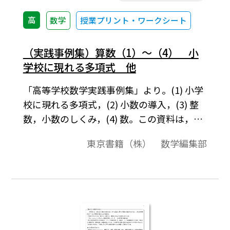
高
数学
授業プリント・ワークシート
（実践事例集）算数（1）～（4） 小
学校に現れる多項式 他
「高等学校数学実践事例集」より。(1) 小学
校に現れる多項式，(2) 小数の導入，(3) 整
数，小数のしくみ，(4) 数。この資料は，高
校数学の教科書で取り扱う内容に関して，
東京書籍（株） 数学編集部
いろいろな角度から解説をしたものです。そ
れらは，導入例や，参考になる先生方への
コメント，中学校の復習，発展的内容，教
科書で扱っている内容の背景などを集めた
ものです。各内容は１ページにまとまってい
ます。