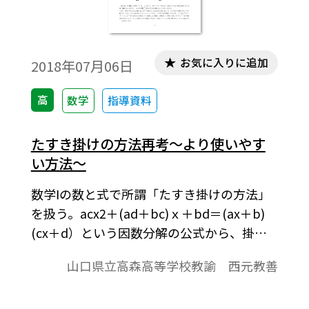
お気に入りに追加
2018年07月06日
高
数学
指導資料
たすき掛けの方法再考～より使いやす
い方法～
数学Ⅰの数と式で所謂「たすき掛けの方法」
を扱う。acx2＋(ad＋bc)ｘ＋bd＝(ax＋b)
(cx＋d）という因数分解の公式から、掛け
てx2の係数になる２数a, cと掛けて定数項に
山口県立高森高等学校教諭 西元教善
なる２数b, dがbd＋ac＝ｘの係数となれば
その(ｘの)２次式は(ax＋ｂ)(cx＋ｄ)と因数