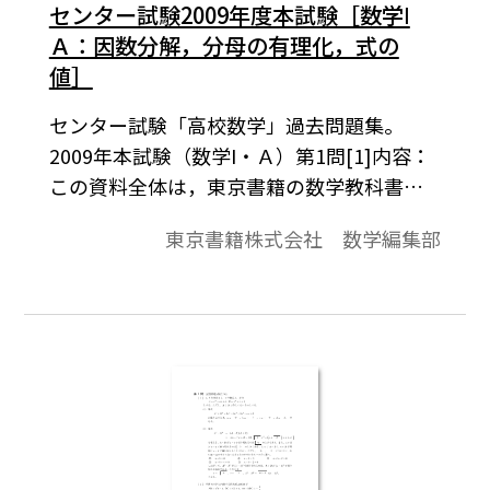
センター試験2009年度本試験［数学Ⅰ
Ａ：因数分解，分母の有理化，式の
値］
センター試験「高校数学」過去問題集。
2009年本試験（数学I・Ａ）第1問[1]内容：
この資料全体は，東京書籍の数学教科書の
目次に準拠して，2000年から2011年までの
東京書籍株式会社 数学編集部
センター試験問題を分類したものです。この
資料は，そのなかの１問題です。データは問
題と解答で構成されています。※コピーし
て，授業でご利用ください。