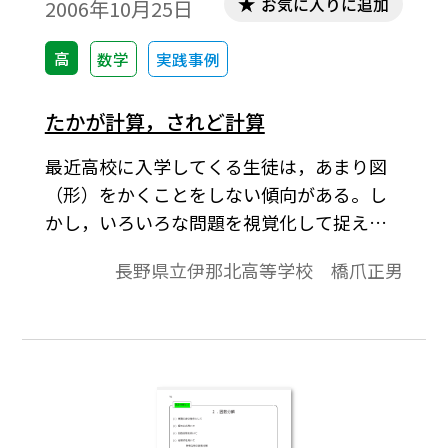
お気に入りに追加
2006年10月25日
高
数学
実践事例
たかが計算，されど計算
最近高校に入学してくる生徒は，あまり図
（形）をかくことをしない傾向がある。し
かし，いろいろな問題を視覚化して捉えれ
ば分かりやすい。生徒の反応が表われやす
長野県立伊那北高等学校 橋爪正男
く，理解の後押しをすることのできる教材
を模索している。ここでは，高校入学後学
習する計算分野の視覚化が可能で，少しは
興味がわくような教材を取り上げる。