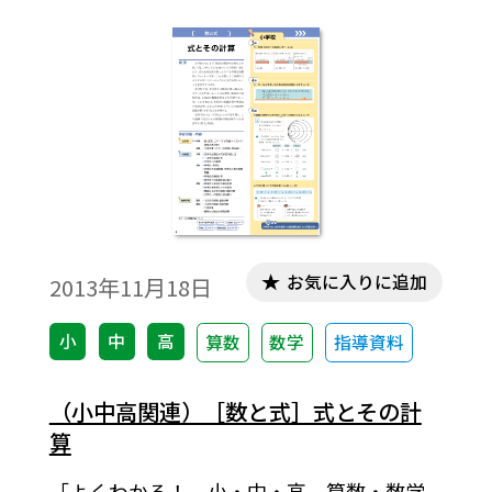
をcrossing multiplicationという)している
数や文字で数学的なこと(計算，等式等)がう
まく処理，あるいは表現できることがあ
る。本稿では，高校数学のなかにある ｢たす
き掛け｣ を探ってみることにする。タイトル
で｢潜む｣としたのは通常は ｢たすき掛け｣ と
しては認知されていないことをそのように
見ることができるといった意味合いからで
ある。※文中の数式は，「Tosho数式エディ
お気に入りに追加
2013年11月18日
タ」で作成されています。ワード文書で数式
を正しく表示するためには，「Tosho数式エ
小
中
高
算数
数学
指導資料
ディタ」が導入されていることが必要です。
無償ダウンロードはこちら→無償ダウンロ
（小中高関連）［数と式］式とその計
ードのご案内
算
「よくわかる！ 小・中・高 算数・数学