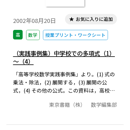
お気に入りに追加
2002年08月20日
高
数学
授業プリント・ワークシート
（実践事例集）中学校での多項式（1）
～（4）
「高等学校数学実践事例集」より。(1) 式の
乗法・除法，(2) 展開する，(3) 展開の公
式，(4) その他の公式。この資料は，高校数
学の教科書で取り扱う内容に関して，いろ
東京書籍（株） 数学編集部
いろな角度から解説をしたものです。それら
は，導入例や，参考になる先生方へのコメ
ント，中学校の復習，発展的内容，教科書