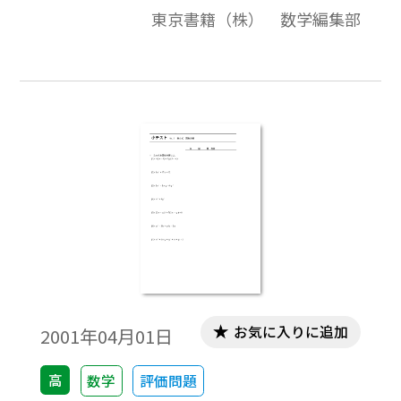
の資料全体は，東京書籍「数学I」（2007－
東京書籍（株） 数学編集部
2012年度用）「数学A」（2008－2013年度
用）「数学II」（2008－2013年度用）の教
科書の目次に準拠して，2000年から2007年
までのセンター試験問題の小問を分類した
ものです。この問題は，そのなかの１小問で
す。データは問題と解答を記載。授業の後，
まとめとしての演習問題などでご利用いた
だけます。
お気に入りに追加
2001年04月01日
高
数学
評価問題