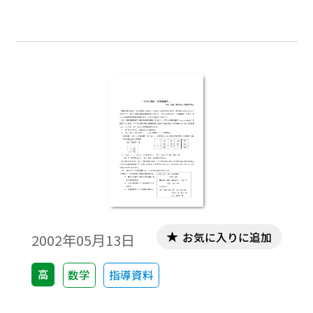
格であるからだ。しかし，ここが最も教師
としては泣き所，現場では「数と式」の章
では，思わぬ時間を労することになる。か
つて東京大学などを合格させる進学校の数
学教師が「1／x − 1／x + 1 さえ出来ない生
徒が，増えています」と愚痴をこぼしてい
る。これは，地方の進学校だけの嘆きでは
ない。全国的に学生の計算力が落ちたとい
う１つの証と考えることができる。さて，
ここでは，私達数学教師が授業を行う「因
数分解」の別解を抜き出してみよう。本質
的には，因数を求める問題であるので「恒
お気に入りに追加
2002年05月13日
等式」の係数を求める問題とみなすことも
できる。しかし，どのような形の因数にな
高
数学
指導資料
るのかは，複雑な因数分解になるとわから
ない。教科書では，公式を用いたオーソド