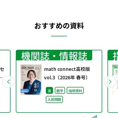
おすすめの資料
機関誌・情報誌
セ
math connect高校版
過
vol.3（2026年 春号）
W
高
数学
指導資料
入試問題