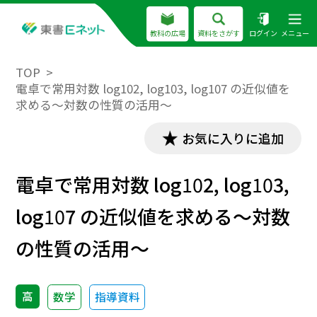
教科の広場
資料をさがす
ログイン
メニュー
TOP
電卓で常用対数 log102, log103, log107 の近似値を
求める～対数の性質の活用～
お気に入りに追加
電卓で常用対数 log
10
2, log
10
3,
log
10
7 の近似値を求める～対数
の性質の活用～
高
数学
指導資料