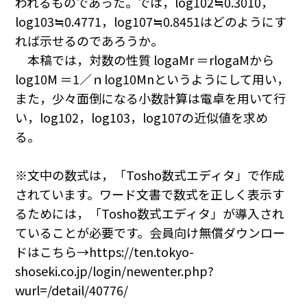
われるものであった。では，log
10
2≒0.3010，
log
10
3≒0.4771，log
10
7≒0.8451はどのようにす
れば示せるのであろうか。
本稿では，対数の性質 log
a
M
r
＝rlog
a
Mから
log
10
M ＝1／ｎlog
10
M
n
というようにして用い，
また，少々面倒になる小数計算は電卓を用いて行
い，log
10
2，log
10
3，log
10
7の近似値を求め
る。
※文中の数式は，「Tosho数式エディタ」で作成
されています。ワード文書で数式を正しく表示す
るためには，「Tosho数式エディタ」が導入され
ていることが必要です。会員向け無償ダウンロー
ドはこちら→https://ten.tokyo-
shoseki.co.jp/login/newenter.php?
wurl=/detail/40776/