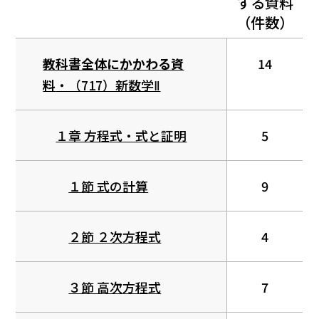
する資料
（件数）
教科書全体にかかわる資
14
料
・（717）新数学Ⅱ
１章 方程式・式と証明
5
１節 式の計算
9
２節 ２次方程式
4
３節 高次方程式
7