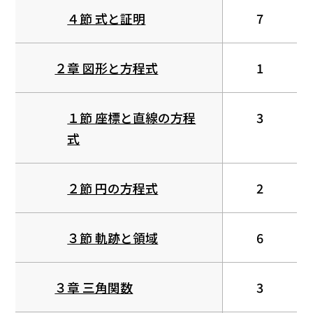
４節 式と証明
7
２章 図形と方程式
1
１節 座標と直線の方程
3
式
２節 円の方程式
2
３節 軌跡と領域
6
３章 三角関数
3