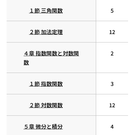
１節 三角関数
5
２節 加法定理
12
４章 指数関数と対数関
2
数
１節 指数関数
3
２節 対数関数
12
５章 微分と積分
4