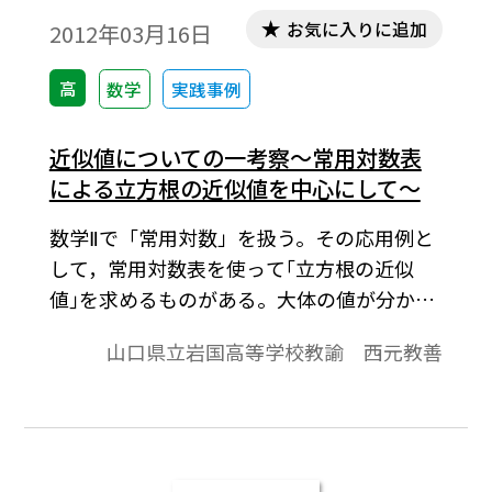
ードのご案内
お気に入りに追加
2012年03月16日
高
数学
実践事例
近似値についての一考察～常用対数表
による立方根の近似値を中心にして～
数学Ⅱで「常用対数」を扱う。その応用例と
して，常用対数表を使って｢立方根の近似
値｣を求めるものがある。大体の値が分か
り，常用対数表の活用の一面が窺えればよ
山口県立岩国高等学校教諭 西元教善
いというスタンスであるが，そこに釈然と
しない思いを持つ生徒もいるだろう。そう
いった生徒，また，そういった生徒を指導
する教員のために，本稿を書いてみた。※
文中の数式は，「Tosho数式エディタ」で作