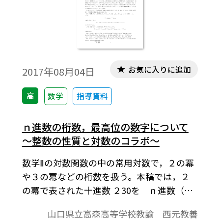
の近似値を求める。※文中の数式は，
「Tosho数式エディタ」で作成されていま
す。ワード文書で数式を正しく表示するため
には，「Tosho数式エディタ」が導入されて
いることが必要です。会員向け無償ダウンロ
お気に入りに追加
2017年08月04日
ードはこちら→https://ten.tokyo-
shoseki.co.jp/login/newenter.php?
高
数学
指導資料
wurl=/detail/40776/
ｎ進数の桁数，最高位の数字について
～整数の性質と対数のコラボ～
数学Ⅱの対数関数の中の常用対数で，２の冪
や３の冪などの桁数を扱う。本稿では，２
の冪で表された十進数 ２30を ｎ進数（ｎ
＝２,３,４,……,９）に変換することでその
山口県立高森高等学校教諭 西元教善
ときの桁数がどのように変化するか，ま