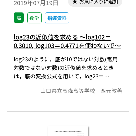
お気に入りに追加
2019年07月19日
高
数学
指導資料
log
2
3の近似値を求める ～log
10
2＝
0.3010, log
10
3＝0.4771を使わないで～
log23のように，底が10ではない対数(常用
対数ではない対数)の近似値を求めるとき
は，底の変換公式を用いて，log23＝
log103/log102のように常用対数の商の形に
山口県立高森高等学校 西元教善
直し，log102＝0.3010, log103＝0.4771とい
う値（近似値)を代入することで求めること
が一般的であろう。これは，底の変換を行
って常用対数で表し，その値を常用対数表
から読み取って求めるという底の変換公式
と常用対数表の活用例である。では，この