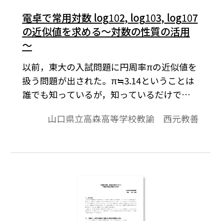
電卓で常用対数 log
10
2, log
10
3, log
10
7
の近似値を求める～対数の性質の活用
～
以前，東大の入試問題に円周率πの近似値を
扱う問題が出された。π≒3.14ということは
誰でも知っているが，知っているだけでは
駄目で，いかにして数学的な説得力を持つ
山口県立高森高等学校教諭 西元教善
証明を構築できるかが問われるものであっ
た。では，log102≒0.3010，
log103≒0.4771，log107≒0.8451はどのよ
うにすれば示せるのであろうか。 本稿で
は，対数の性質 logaMr ＝rlogaMから
log10M ＝1／ｎlog10Mnというようにして
用い，また，少々面倒になる小数計算は電
卓を用いて行い，log102，log103，log107