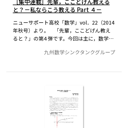
［集中連載］先輩，ここどげん教える
と？－私ならこう教える Part ４－
ニューサポート高校「数学」vol．22（2014
年秋号）より。 「先輩，ここどげん教え
ると？」の第4 弾です。今回は主に，数学Ⅱ
の相加平均と相乗平均の関係を扱ってみま
九州数学シンクタンクグループ
した。数学の問題を解くうえで頻出する不
等式ですが，一般化までは日頃考えませ
ん。生徒達に視覚的に捉えさせることを含
め，一般化への証明を試みました。