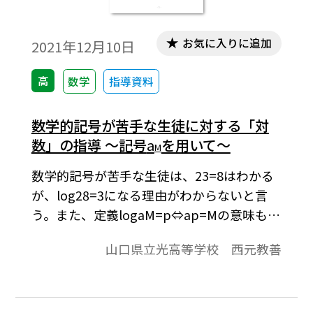
お気に入りに追加
2021年12月10日
高
数学
指導資料
数学的記号が苦手な生徒に対する「対
数」の指導 ～記号
a
を用いて～
M
数学的記号が苦手な生徒は、23=8はわかる
が、log28=3になる理由がわからないと言
う。また、定義logaM=p⇔ap=Mの意味もわ
からず覚えられないと言う。そこで本稿で
山口県立光高等学校 西元教善
は、数学が苦手な生徒向けの対数指導を考
察する。※文中の数式は、「Tosho数式エデ
ィタ」で作成されています。ワード文書で数
式を正しく表示するためには、「Tosho数式