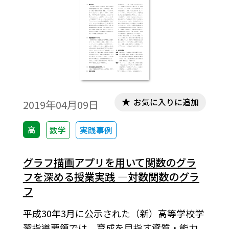
ような方法でしか求められないのかという
疑問，あるいは，別解は考えられないのか
という気持ちが湧いてくる生徒もいるであ
ろう。対数にはいろいろな性質があり，底の
変換公式もその一つであるといえる。本稿
では対数の性質の一つである「累乗の対
数：logaMr＝rlogaM」を活用して，log23
お気に入りに追加
2019年04月09日
の近似値を求めることを考察する。※文中
の数式は，「Tosho数式エディタ」で作成さ
高
数学
実践事例
れています。ワード文書で数式を正しく表示
するためには，「Tosho数式エディタ」が導
グラフ描画アプリを用いて関数のグラ
入されていることが必要です。会員向け無償
フを深める授業実践 ―対数関数のグラ
ダウンロードはこちら→https://ten.tokyo-
フ
shoseki.co.jp/login/newenter.php?
平成30年3月に公示された（新）高等学校学
wurl=/detail/40776/
習指導要領では，育成を目指す資質・能力