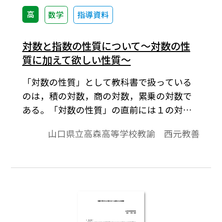
高
数学
指導資料
対数と指数の性質について～対数の性
質に加えて欲しい性質～
「対数の性質」として教科書で扱っている
のは，積の対数，商の対数，累乗の対数で
ある。「対数の性質」の直前には１の対数
の値は０であること(loga１＝０),底と真数
山口県立高森高等学校教諭 西元教善
が等しい対数の値は１であること(logaa＝
1),が扱ってあるが，これは「対数の性質」
には含まれていない。また，「対数の性
質」の特別な場合として，逆数の対数，ｎ
乗根の対数がある。性質としての扱いでは
なく公式扱いで，底の変換公式がある。さ
らに，この特別な場合として底と真数を入