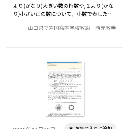
より(かなり)大きい数の桁数や,１より(かな
り)小さい正の数について，小数で表したと
きに小数第何位に初めて０以外の数字が現
山口県立岩国高等学校教諭 西元教善
れるかを扱う。どの教科書も１ページ程度
の扱いである。生徒に対しては予備知識と
いうか,事前確認しておく必要のある内容が
ある。教科書に記述されている解答からも
理解できないことはないが，事前に確認し
ておくと，理解が円滑に進むと思われる内
容を中心に考察したい。※文中の数式は，
「Tosho数式エディタ」で作成されていま
す。ワード文書で数式を正しく表示するため
には，「Tosho数式エディタ」が導入されて
いることが必要です。無償ダウンロードはこ
ちら→無償ダウンロードのご案内
お気に入りに追加