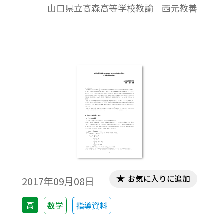
山口県立高森高等学校教諭 西元教善
比較をさせる問題を扱う。底が異なるいく
つかの数や対数では表されていない数(分数)
とかを交え，底の変換公式や対数の性
質 logaa＝１などを使って求めさせるこ
とがある。 本稿では，3／2，log49，
log925を小さい順に並べる問題を題材にし
て，そこから考えられる不等式などを考察
してみたい。※文中の数式は，「Tosho数式
エディタ」で作成されています。ワード文書
で数式を正しく表示するためには，「Tosho
数式エディタ」が導入されていることが必
要です。無償ダウンロードはこちら→無償ダ
ウンロードのご案内
お気に入りに追加
2017年09月08日
高
数学
指導資料