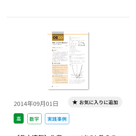
た，桁数が等しくなったとき最高位の数字
は何であるかを中心にして整数の性質と対
数とのコラボを試みる。※文中の数式は，
「Tosho数式エディタ」で作成されていま
す。ワード文書で数式を正しく表示するため
には，「Tosho数式エディタ」が導入されて
いることが必要です。会員向け無償ダウンロ
ードはこちら→https://ten.tokyo-
shoseki.co.jp/login/newenter.php?
wurl=/detail/40776/
お気に入りに追加
2014年09月01日
高
数学
実践事例