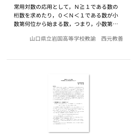
常用対数の応用として，Ｎ≧１である数の
桁数を求めたり，０＜Ｎ＜１である数が小
数第何位から始まる数，つまり，小数第何
位に初めて０以外の数字が現れるかを求め
山口県立岩国高等学校教諭 西元教善
たりする問題があるが，教科書ではそれ以
上踏み込んではいない。せめて最高位の数
字ぐらいは求めておきたいし，また，特に
小数第ｎ位に初めて０以外の数字が現れる
ことを考えるのであれば，その数字は何か
を求めておく方が自然ではなかろうか。そ
こで，これに答えるべく考察を行ってみ
た。※文中の数式は，「Tosho数式エディ
タ」で作成されています。ワード文書で数式
を正しく表示するためには，「Tosho数式エ
ディタ」が導入されていることが必要です。
無償ダウンロードはこちら→無償ダウンロ