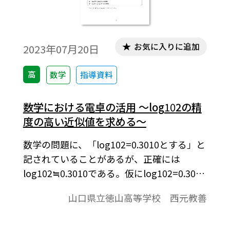
お気に入りに追加
2023年07月20日
高
数学
指導資料
数学における電卓の活用 ～log
10
2の精
度の高い近似値を求める～
数学の問題に、「log102=0.3010とする」と
記されていることがあるが、正確には
log102≒0.3010である。仮にlog102=0.3010
が与えられていないとき、常用対数表に載
山口県立徳山高等学校 西元教善
せてある値と同じ値が，電卓を工夫して使
うことで求められないものだろうか。本稿