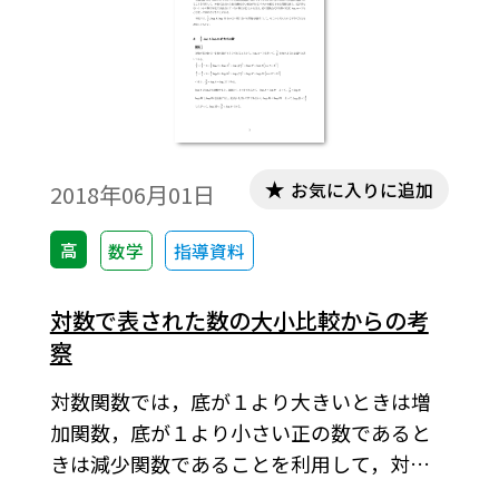
れ替えると元の対数の逆数になる(logab＝1
／logba),がある。個人的には，これに対数
乗を加えて欲しいと思う。本稿では，対数
の広い意味での性質，つまり教科書に「対
数の性質」と銘打ってある性質以外も含め
て再考察してみたい。※文中の数式は，
お気に入りに追加
2018年06月01日
「Tosho数式エディタ」で作成されていま
す。ワード文書で数式を正しく表示するため
高
数学
指導資料
には，「Tosho数式エディタ」が導入されて
いることが必要です。無償ダウンロードはこ
対数で表された数の大小比較からの考
ちら→無償ダウンロードのご案内
察
対数関数では，底が１より大きいときは増
加関数，底が１より小さい正の数であると
きは減少関数であることを利用して，対数
で表された数(分数を含む場合がある)の大小