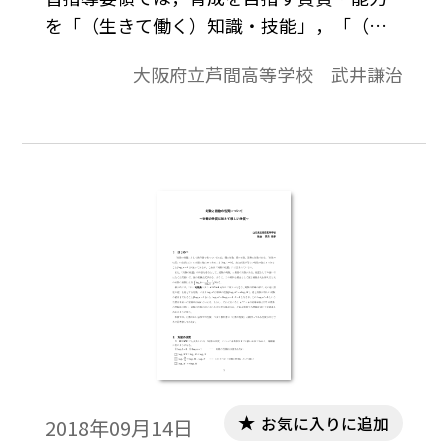
を「（生きて働く）知識・技能」，「（未
知の状況にも対応できる）思考力・判断
大阪府立芦間高等学校 武井謙治
力・表現力等」，「（学びを人生や社会に
生かそうとする）学びに向かう力・人間性
等」の３つの柱にそって明確化している。
さらに今回の改訂では「コンピュータなど
の情報機器を用いるなどして」という文言
が多用されている。ICTを数学科の授業の中
で積極的に活用し，（新）学習指導要領が
目指す資質・能力を育成するための主体
的・対話的で深い学びの１つとして，前任
校（大阪教育大学附属高等学校池田校舎）
で行った本授業実践を紹介したい。
お気に入りに追加
2018年09月14日