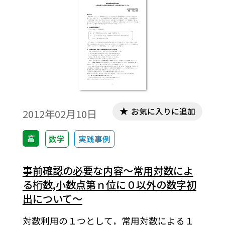
成されています。ワード文書で数式を正しく
表示するためには，「Tosho数式エディタ」
が導入されていることが必要です。無償ダウ
ンロードはこちら→無償ダウンロードのご
案内
お気に入りに追加
2012年02月10日
高
数学
実践事例
事前確認の必要な内容～常用対数によ
る桁数,小数点第ｎ位に０以外の数字初
出について～
対数利用の１つとして，常用対数による１