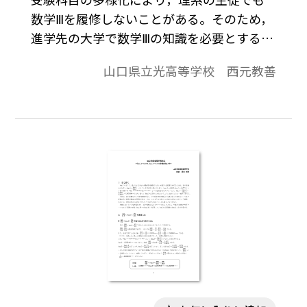
数学Ⅲを履修しないことがある。そのため，
進学先の大学で数学Ⅲの知識を必要とする講
義を受けなければならないことがあり，戸
山口県立光高等学校 西元教善
惑う学生が見られる。本稿では，某私大の
薬学部に進学し，分析化学の講義で自然対
数を扱うことになった学生（数学Ⅲ履修者）
から対数（常用対数，自然対数）について
の質問を受け，数学Ⅲ未履修者の苦労を思い
やりながら説明をしたことを題材にして考
察する。※文中の数式は，「Tosho数式エデ
ィタ」で作成されています。ワード文書で数
式を正しく表示するためには，「Tosho数式
エディタ」が導入されていることが必要で
す。会員向け無償ダウンロードはこちら