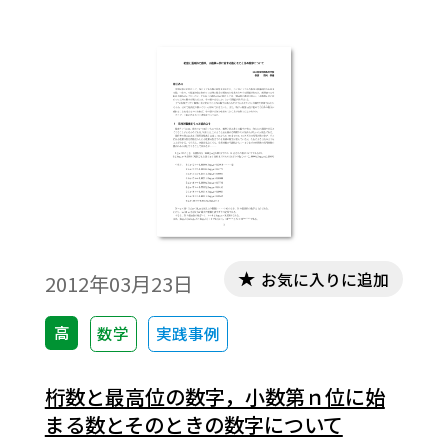
でもx＞０であるという誤解も招いているよ
うである。そこで，ｙ＝loga（x－ｐ）型，
ｙ＝loga（x－ｐ）＋ｑ型のグラフを扱って
おくと，対数を含む方程式・不等式の意味
が視覚的に捉えられて，式による解法の理
解の意味付けができるのではないかと思
う。 本稿では，東書数学Ⅱのｐ.162～163の
例題６～８で扱っている対数を含む方程
式・不等式について，Tosho関数図形エディ
タを活用した指導について考察する。※文
お気に入りに追加
2012年03月23日
中の数式は，「Tosho数式エディタ」で作成
されています。ワード文書で数式を正しく表
高
数学
実践事例
示するためには，「Tosho数式エディタ」が
導入されていることが必要です。無償ダウン
桁数と最高位の数字，小数第ｎ位に始
ロードはこちら→無償ダウンロードのご案
まる数とそのときの数字について
内