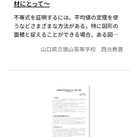
材にとって～
不等式を証明するには、平均値の定理を使
うなどさまざまな方法がある。特に図形の
面積と捉えることができる場合、ある図形
の内部に別の図形が含まれている場合は、
山口県立徳山高等学校 西元教善
視覚的に明白である不等式が得られる。こ
れはある意味、「式変形」によるものより
も説得力があり、エレガントな証明に思え
ることさえある。本稿では、ある証明問題
にこうした図形から得られる不等式を活用
してみたい。※文中の数式は、「Tosho数式
エディタ」で作成されています。ワード文書
で数式を正しく表示するためには、「Tosho
数式エディタ」が導入されていることが必
要です。会員向け無償ダウンロードはこちら