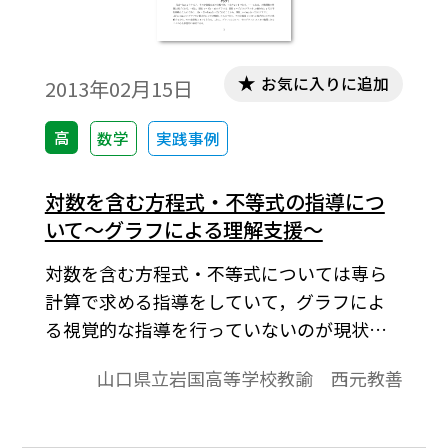
お気に入りに追加
2013年02月15日
高
数学
実践事例
対数を含む方程式・不等式の指導につ
いて～グラフによる理解支援～
対数を含む方程式・不等式については専ら
計算で求める指導をしていて，グラフによ
る視覚的な指導を行っていないのが現状で
あろう。というのも，対数関数のグラフにつ
山口県立岩国高等学校教諭 西元教善
いては，ｙ＝logax型しか扱っていないから
である。ｙ＝logaxでは，x＞０であること
に触れるが，このことが, 対数であればなん