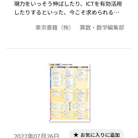
現力をいっそう伸ばしたり、ICTを有効活用
したりするといった、今こそ求められるこ
とをテーマとして取り上げた新しい算数・
東京書籍（株） 算数・数学編集部
数学の情報誌です。 本号は、特集テーマと
して「DX時代。改めてつなぐ学びに着目」
についてまとめました。巻頭では、お笑い
トリオ・パンサーの尾形貴弘さんにエッセ
イを寄せていただきました。特集では、
小・中で共通のテーマを設定し、あらため
て学びのつながりに着目して、各学年の教
科書紙面を示しながら簡潔に解説しまし
た。毎日の授業づくりに是非ご活用くださ
い。
お気に入りに追加
2022年07月26日