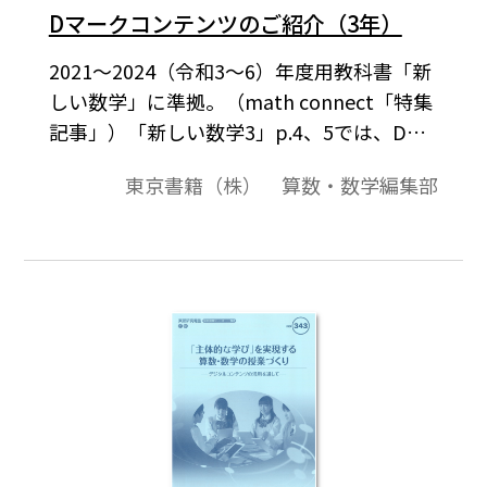
Dマークコンテンツのご紹介（3年）
2021～2024（令和3～6）年度用教科書「新
しい数学」に準拠。（math connect「特集
記事」）「新しい数学3」p.4、5では、Dマ
ークコンテンツの一覧を掲載しています。こ
東京書籍（株） 算数・数学編集部
こでは、各コンテンツの概要と操作手順を
紹介します。日々の授業のひと工夫にご活用
ください。