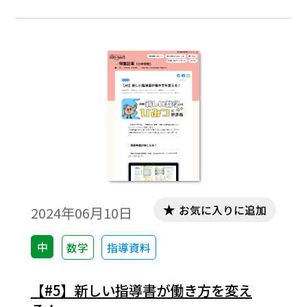
て、算数や数学を見つけに行こう！」とい
うコンセプトのシリーズです。教科書でおな
じみのキャラクター、「ますりん」（算
数）と「ルーロー」（数学）が、子どもた
ちの目の前に現れ、全国各地にある「算
数・数学スポット」にワープし、いろいろ
な物事を数学的に考えてみる内容です。
お気に入りに追加
2024年06月10日
中
数学
指導資料
【#5】新しい指導書が働き方を変え