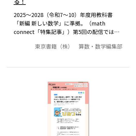
る！
2025～2028（令和7～10）年度用教科書
「新編 新しい数学」に準拠。（math
connect「特集記事」）第5回の配信では、
「新編 新しい数学」で新たに指導書に加わ
東京書籍（株） 算数・数学編集部
ったコンテンツについてご紹介します。授業
準備や教材研究、テスト作成など様々な場
面で使えて、先生方の働き方を変えるコン
テンツをご用意しましたので、ぜひご覧下
さい！