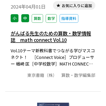
お気に入りに追加
2024年04月01日
小
中
算数
数学
指導資料
がんばる先生のための算数・数学情報
誌 math connect Vol.10
Vol.10テーマ新教科書でつながる学びマスコ
ネクト！ ［Connect Voice］プロデューサ
ー 楢崎 匡［中学校数学］MATH CONNECT
数学のつながり 令和 7 年度用教科書『新
東京書籍（株） 算数・数学編集部
編 新しい数学』紹介サイトがオープン ［小
学校算数］指導者用デジタル教科書（教
材）のココが新しい！