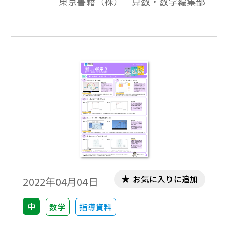
東京書籍（株） 算数・数学編集部
数学の情報誌です。本号は、特集テーマとし
て「授業で活かすデジタル教科書」につい
てまとめました。 巻頭では、謎解きクリ
エイターの松丸亮吾氏にエッセイを寄せて
いただきました。また算数・数学の具体
的、実践的な内容を取り上げましたので、
毎日の授業づくりに是非ご活用ください。
（2022年5月発行）
お気に入りに追加
2022年04月04日
中
数学
指導資料