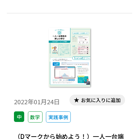
により、児童・生徒が自分の端末上で数学
的な活動や基礎基本の定着のための練習等
をすることができる。いわば主体的な学び
を可能とするものであるが、実際、現場で
はあまり活用されていないようである。そ
こで、本研究では、このような状況を踏ま
え、昨年度から取り組んでいる「主体的な
学び」を実現させる算数・数学の授業づく
りに、教科書のデジタルコンテンツをどの
ように活用したら効果があるか、授業実践
を基に探るとともに、より効果的なデジタ
ルコンテンツについての実践を試みた。(東
お気に入りに追加
2022年01月24日
研研究報告 No.343)
中
数学
実践事例
（Dマークから始めよう！）一人一台端