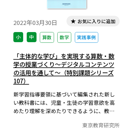
お気に入りに追加
2022年03月30日
小
中
算数
数学
実践事例
「主体的な学び」を実現する算数・数
学の授業づくり～デジタルコンテンツ
の活用を通して～（特別課題シリーズ
107）
新学習指導要領に基づいて編集された新し
い教科書には、児童・生徒の学習意欲を高
めたり理解を深めたりできるように、教科
書の内容に合わせたデジタルコンテンツが
東京教育研究所
用意されている。このデジタルコンテンツ