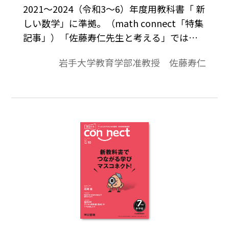
2021～2024（令和3～6）年度用教科書「 新
しい数学」に準拠。（math connect「特集
記事」）「佐藤寿仁先生と考える」では、
授業づくりのポイントや教科書の使い方な
岩手大学教育学部准教授 佐藤寿仁
どについて、連載していきます。現場の先生
方は、大変お忙しくて教材研究する時間が
取りにくいところかと思います。少しお時間
をいただき、立ち止まって一緒に考えてみ
ませんか。（佐藤寿仁）今回は、若手の先
生からいただいた困り事について、考えて
みたいと思います。