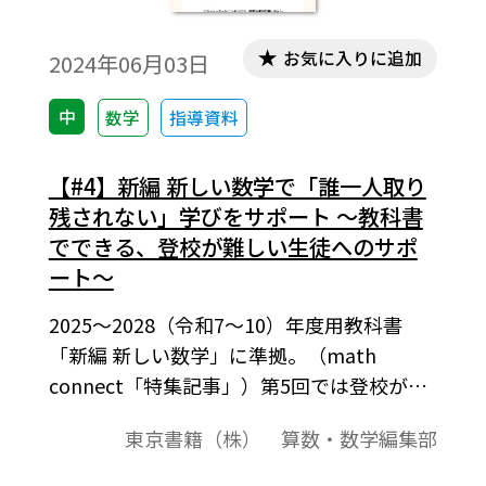
お気に入りに追加
2024年06月03日
中
数学
指導資料
【#4】新編 新しい数学で「誰一人取り
残されない」学びをサポート ～教科書
でできる、登校が難しい生徒へのサポ
ート～
2025～2028（令和7～10）年度用教科書
「新編 新しい数学」に準拠。（math
connect「特集記事」）第5回では登校が難
しい生徒へのサポートをテーマに、「新編
東京書籍（株） 算数・数学編集部
新しい数学」で効果的にご活用いただける
コーナーをご紹介します。全国的な課題とな