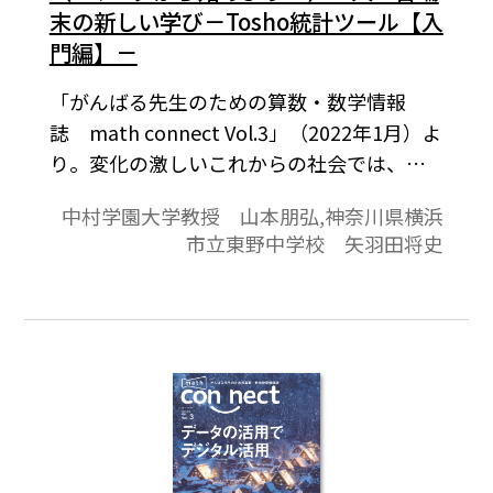
末の新しい学び－Tosho統計ツール【入
門編】－
「がんばる先生のための算数・数学情報
誌 math connect Vol.3」（2022年1月）よ
り。変化の激しいこれからの社会では、ビ
ッグデータやAIを用いてデータを活用できる
中村学園大学教授 山本朋弘,神奈川県横浜
人材「データサイエンティスト」が求めら
市立東野中学校 矢羽田将史
れています。データの活用領域では、一人一
台端末環境でデジタルコンテンツを活用し
て、データ活用力の向上につながる指導の
充実が期待できます。