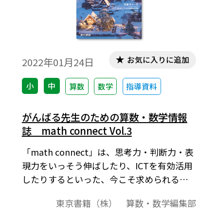
お気に入りに追加
2022年01月24日
小
中
算数
数学
指導資料
がんばる先生のための算数・数学情報
誌 math connect Vol.3
「math connect」は、思考力・判断力・表
現力をいっそう伸ばしたり、ICTを有効活用
したりするといった、今こそ求められるこ
とをテーマとして取り上げた新しい算数・
東京書籍（株） 算数・数学編集部
数学の情報誌です。本号は、特集テーマとし