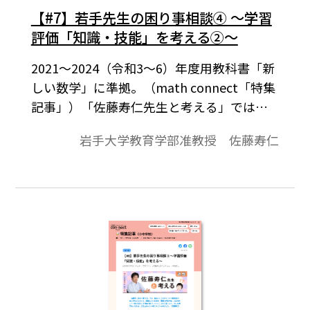
【#7】若手先生の困り事相談➃ ～学習
評価「知識・技能」を考える②～
2021～2024（令和3～6）年度用教科書「新
しい数学」に準拠。（math connect「特集
記事」）「佐藤寿仁先生と考える」では、
授業づくりのポイントや教科書の使い方な
岩手大学教育学部准教授 佐藤寿仁
どについて、連載していきます。現場の先生
方は、大変お忙しくて教材研究する時間が
取りにくいところかと思います。少しお時間
をいただき、立ち止まって一緒に考えてみ
ませんか。（佐藤寿仁）今回も前回に引き
続き、若手の先生からいただいた困り事の
「学習評価」について、考えてみたいと思
います。