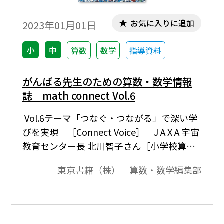
お気に入りに追加
2023年01月01日
小
中
算数
数学
指導資料
がんばる先生のための算数・数学情報
誌 math connect Vol.6
Vol.6テーマ「つなぐ・つながる」で深い学
びを実現 ［Connect Voice］ J A X A 宇宙
教育センター長 北川智子さん［小学校算
数］ つなぐ・つながる学びを掘り下げよ
東京書籍（株） 算数・数学編集部
う!［中学校数学］ 子どもが主役の学びを
デザインする