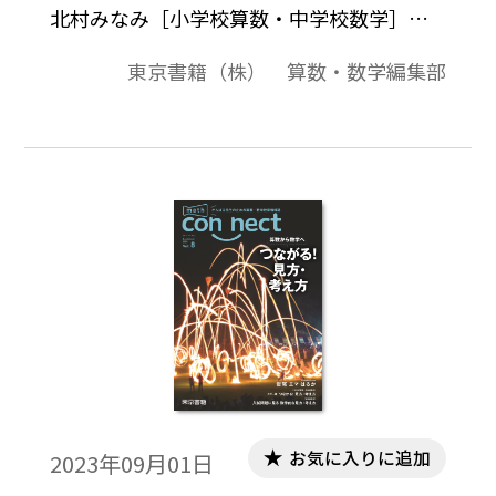
北村みなみ［小学校算数・中学校数学］身
のまわりと算数・数学をつなぐ［小学校算
東京書籍（株） 算数・数学編集部
数］令和 6 年度『新編 新しい算数』教師用
指導書の全体像
お気に入りに追加
2023年09月01日