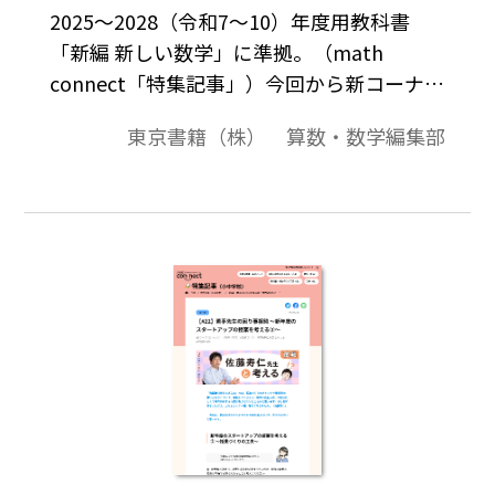
2025～2028（令和7～10）年度用教科書
「新編 新しい数学」に準拠。（math
connect「特集記事」）今回から新コーナー
「『新編 新しい数学』のひみつにせま
東京書籍（株） 算数・数学編集部
る」がスタートします。これから7回に渡り
令和7年度より使用される教科書「新編 新
しい数学 ～MATH CONNECT 数学のつな
がり～」に隠されたひみつをお伝えしてい
きます。