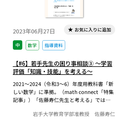
お気に入りに追加
2023年06月27日
中
数学
指導資料
【#6】若手先生の困り事相談③ ～学習
評価「知識・技能」を考える～
2021～2024（令和3～6）年度用教科書「新
しい数学」に準拠。（math connect「特集
記事」）「佐藤寿仁先生と考える」では、
授業づくりのポイントや教科書の使い方な
岩手大学教育学部准教授 佐藤寿仁
どについて、連載していきます。現場の先生
方は、大変お忙しくて教材研究する時間が