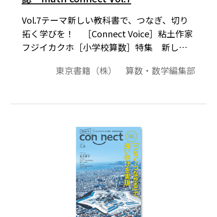
Vol.7テーマ新しい教科書で、つなぎ、切り
拓く学びを！ ［Connect Voice］粘土作家
フジイカクホ［小学校算数］特集 新しい
算数教科書 徹・底・解・剖！［中学校数
東京書籍（株） 算数・数学編集部
学］新しい数学 人気 Dマークコンテンツ
ランキング Best 5［小学校算数］令和６年
度用教科書『新編 新しい算数』紹介サイト
がオープン！