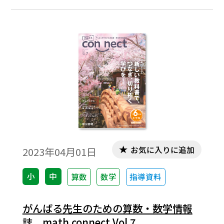
取りにくいところかと思います。少しお時間
をいただき、立ち止まって一緒に考えてみ
ませんか。（佐藤寿仁）今回は、若手の先
生からいただいた困り事について、考えて
みたいと思います。
お気に入りに追加
2023年04月01日
小
中
算数
数学
指導資料
がんばる先生のための算数・数学情報
誌 math connect Vol.7