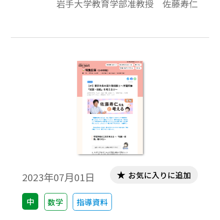
岩手大学教育学部准教授 佐藤寿仁
どについて、連載していきます。現場の先生
方は、大変お忙しくて教材研究する時間が
取りにくいところかと思います。少しお時間
をいただき、立ち止まって一緒に考えてみ
ませんか。（佐藤寿仁）今回も引き続き、
若手の先生からいただいた困り事「学習評
価」について、考えてみたいと思います。
お気に入りに追加
2023年07月01日
中
数学
指導資料