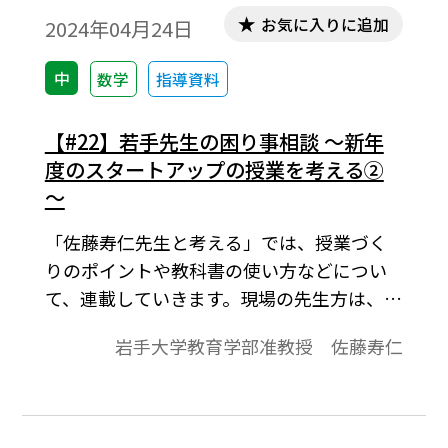
お気に入りに追加
2024年04月24日
中
数学
指導資料
【#22】若手先生の困り事相談 ～新年
度のスタートアップの授業を考える②
～
「佐藤寿仁先生と考える」では、授業づく
りのポイントや教科書の使い方などについ
て、連載していきます。現場の先生方は、大
変お忙しくて教材研究する時間が取りにく
岩手大学教育学部准教授 佐藤寿仁
いところかと思います。少しお時間をいただ
き、立ち止まって一緒に考えてみません
か。（佐藤寿仁）今回は、若手の先生から
いただいた困り事について、考えてみたい