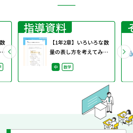
指導資料
数
【1年2章】いろいろな数
量の表し方を考えてみよ
う
学
中
数学