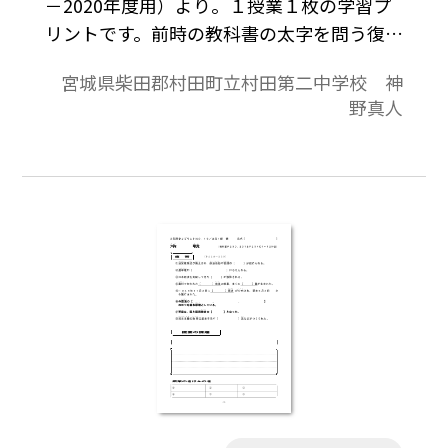
－2020年度用）より。１授業１枚の学習プ
リントです。前時の教科書の太字を問う復習
課題，本時の教科書の太字を問う予習課題
宮城県柴田郡村田町立村田第二中学校 神
と授業の板書の記入欄が表面の内容です。教
野真人
科書の授業課題をもとにした作文記入欄，
授業の振り返り欄が裏面の内容です。教科書
を中心に，家庭学習と授業の取り組みが１
枚におさまっており，指導者にとっては授
業の略案にもなっています。