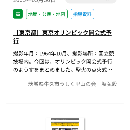
高
地歴・公民・地図
指導資料
［東京都］東京オリンピック開会式予
行
撮影年月：1964年10月、撮影場所：国立競
技場内。今回は、オリンピック開会式予行
のようすをまとめました。聖火の点火式か
ら仕掛け花火のフィナーレまで、本番さな
茨城県牛久市うしく里山の会 坂弘毅
がら70、000人が燃えた一時でした。開会宣
言、聖火到着、聖火点火、聖火台のセレモ
ニー、バトントワリング、マスゲーム(五輪
音頭)、マスゲーム、フィナーレ(仕掛け花
火)。