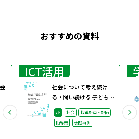
おすすめの資料
ICT活用
会
社会について考え続け
る・問い続ける 子どもを
育てる社会科授業づくり
小
社会
指導計画・評価
指導案
実践事例