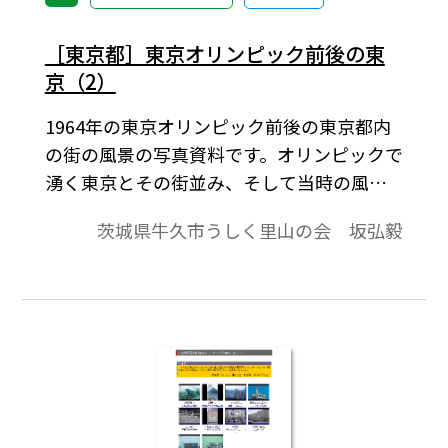
［東京都］東京オリンピック前後の東
京（2）
1964年の東京オリンピック前後の東京都内
の街の風景の写真資料です。オリンピックで
湧く東京とその街並み、そして当時の風俗
が見えてくるかもしれません。「西銀座の
茨城県牛久市うしく里山の会 坂弘毅
三菱電機広告」「銀座三愛ビル」「西銀座
の松下電器広告」「日劇ビル」「数寄屋橋
交差点」「西銀座東映会館付近」「有楽町
そごう遠望」「]銀座の街角」「新宿三越」
「新宿西口全景」「新宿小田急デパートか
ら」。