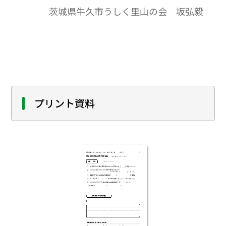
が見えてくるかもしれません。{新宿駅西口
茨城県牛久市うしく里山の会 坂弘毅
の京王百貨店の全景」「新宿西口、安田生
命ビルの壁面広告」「1964年正月の銀座4丁
目交差点」「西銀座のビル屋上のオリンピ
ック広告」「都庁前の首都美化の横断幕」
「池袋西武百貨店のオリンピック広告」
「池袋駅前オリンピックデコレーション」
「]池袋駅前全景とトロリーバス」「国立競
プリント資料
技場の電光掲示板、マラソンの記録掲示」
「国立競技場、マラソンの最終選考会の表
彰式」。