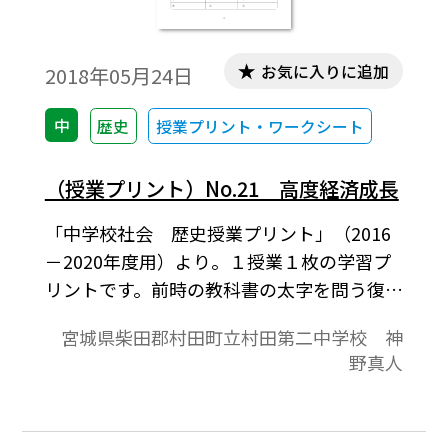
お気に入りに追加
2018年05月24日
中
歴史
授業プリント・ワークシート
（授業プリント）No.21 高度経済成長
「中学校社会 歴史授業プリント」（2016
－2020年度用）より。１授業１枚の学習プ
リントです。前時の教科書の太字を問う復習
課題，本時の教科書の太字を問う予習課題
宮城県柴田郡村田町立村田第二中学校 神
と授業の板書の記入欄が表面の内容です。教
野真人
科書の授業課題をもとにした作文記入欄，
授業の振り返り欄が裏面の内容です。教科書
を中心に，家庭学習と授業の取り組みが１