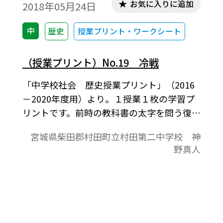
お気に入りに追加
2018年05月24日
中
歴史
授業プリント・ワークシート
（授業プリント）No.19 冷戦
「中学校社会 歴史授業プリント」（2016
－2020年度用）より。１授業１枚の学習プ
リントです。前時の教科書の太字を問う復習
課題，本時の教科書の太字を問う予習課題
宮城県柴田郡村田町立村田第二中学校 神
と授業の板書の記入欄が表面の内容です。教
野真人
科書の授業課題をもとにした作文記入欄，
授業の振り返り欄が裏面の内容です。教科書
を中心に，家庭学習と授業の取り組みが１
枚におさまっており，指導者にとっては授
業の略案にもなっています。