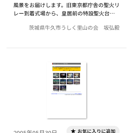
風景をお届けします。旧東京都庁舎の聖火リ
レー到着式場から、皇居前の特設聖火台ま
で、また東京オリンピックの入場券などを
茨城県牛久市うしく里山の会 坂弘毅
とらえてみました。「東京オリンピック入
場券」「100円記念硬貨交換日の銀行」「新
宿駅ビル名店街のオリンピック広告」「旧
東京都庁舎全景」「オリンピック聖火リレ
ー到着を待つ都庁舎」「オリンピック聖火
リレー到着式場」「皇居二重橋前に点火さ
れた聖火」「皇居前の聖火を見物に来た
人々」「皇居前で外国人を案内する輪タ
ク」。
お気に入りに追加
2005年05月30日