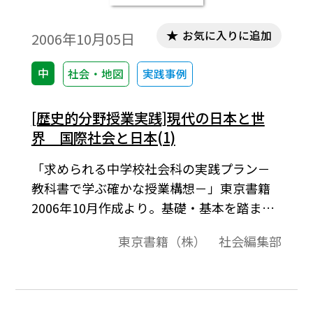
お気に入りに追加
2006年10月05日
中
社会・地図
実践事例
[歴史的分野授業実践]現代の日本と世
界 国際社会と日本(1)
「求められる中学校社会科の実践プラン－
教科書で学ぶ確かな授業構想－」東京書籍
2006年10月作成より。基礎・基本を踏まえ
た学習指導上の工夫。平成18年度用中学校
東京書籍（株） 社会編集部
社会科の教科書に沿った授業実践の報告で
す。