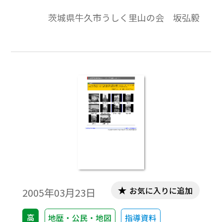
が見えてくるかもしれません。「開通した
茨城県牛久市うしく里山の会 坂弘毅
ばかりの首都高速４号線」「首都高速外苑
入り口」「オリンピック代表選手選考会看
板」「明治神宮水泳場正面」「明治公園整
備工事」「都市整備が進む東京体育館周
辺」「国立競技場掲示板」「改装中の国立
競技場（FLASH版）」。
お気に入りに追加
2005年03月23日
高
地歴・公民・地図
指導資料